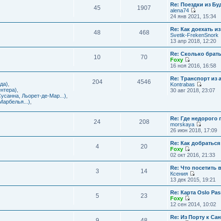
с
и
Re: Поездки из Бу
ю
о
е
л
45
1907
к
alena74
о
м
е
п
П
24 янв 2021, 15:34
б
у
д
о
е
щ
с
н
с
р
е
Re: Как доехать 
о
е
л
48
468
е
н
Svetik-FrekenSnork
о
м
е
й
и
13 апр 2018, 12:20
б
у
д
т
ю
щ
с
н
и
е
Re: Сколько брат
о
е
10
70
к
н
Foxy
о
м
п
и
П
16 ноя 2016, 16:58
б
у
о
ю
е
щ
с
с
р
е
Re: Транспорт из 
о
л
204
4546
е
н
да)
,
Kontrabas
о
е
й
и
П
нтера)
,
30 авг 2018, 23:07
б
д
т
ю
е
усанна, Льорет-де-Мар...)
,
щ
н
и
р
арбелья...)
,
е
е
к
е
н
м
п
й
и
у
о
Re: Где недорого
т
ю
24
208
с
с
morskaya
и
о
П
л
26 июн 2018, 17:09
к
о
е
е
п
б
р
д
о
Re: Как добраться
щ
4
20
е
н
с
Foxy
е
й
е
П
л
02 окт 2016, 21:33
н
т
м
е
е
и
и
у
р
д
Re: Что посетить 
ю
3
14
к
с
е
н
Ксения
п
о
й
е
П
13 дек 2015, 19:21
о
о
т
м
е
с
б
и
у
р
Re: Карта Oslo Pa
л
щ
5
23
к
с
е
Foxy
е
е
п
о
й
П
12 сен 2014, 10:02
д
н
о
о
т
е
н
и
с
б
и
р
Re: Из Порту к Са
е
ю
л
щ
9
48
к