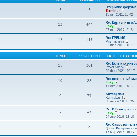
Открытие форума 
1
1
Terminus
П
13 окт 2011, 15:42
е
р
Re: Как купить ж/
12
444
е
Foxy
й
П
07 июл 2017, 21:34
т
е
и
р
Re: ГРЕЦИЯ
12
117
к
е
Mrs Tisheva
п
й
П
03 июл 2015, 11:33
о
т
е
с
и
р
л
к
е
ТЕМЫ
СООБЩЕНИЯ
ПОСЛЕДНЕЕ СООБ
е
п
й
д
о
т
Re: Есть кто жив
15
201
н
с
и
Pavel Nosov
е
л
к
П
09 фев 2021, 10:17
м
е
п
е
у
д
о
р
Re: цветочный ма
с
10
23
н
с
е
Foxy
о
е
л
й
П
17 окт 2016, 18:02
о
м
е
т
е
б
у
д
и
р
Антверпен
щ
с
9
77
н
к
е
Kontrabas
е
о
е
п
й
П
08 апр 2018, 15:25
н
о
м
о
т
е
и
б
у
с
и
р
Re: В Болгарию п
ю
щ
с
л
3
17
к
е
Foxy
е
о
е
п
й
П
04 апр 2016, 13:10
н
о
д
о
т
е
и
б
н
с
и
р
Re: Самостоятель
ю
щ
е
л
2
8
к
е
Денис Владимирови
е
м
е
п
й
17 мар 2015, 15:17
н
у
д
о
т
и
с
н