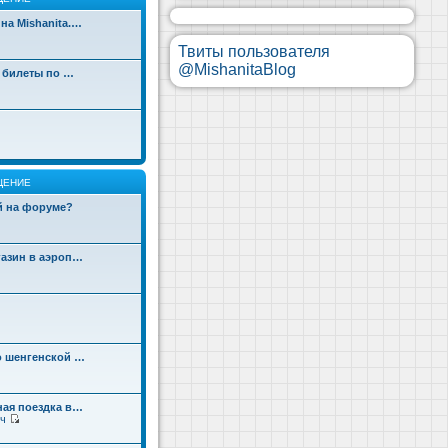
на Mishanita.…
Твиты пользователя
@MishanitaBlog
д билеты по …
ЩЕНИЕ
ой на форуме?
газин в аэроп…
о шенгенской …
ная поездка в…
ч
П
е