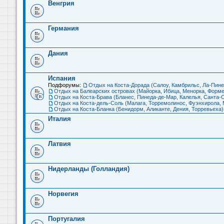
Венгрия
Германия
Дания
Испания
Подфорумы:
Отдых на Коста-Дорада (Салоу, Камбрильс, Ла-Пине
Отдых на Балеарских островах (Майорка, Ибица, Менорка, Форме
Отдых на Коста-Брава (Бланес, Пинеда-де-Мар, Калелья, Санта-С
Отдых на Коста-дель-Соль (Малага, Торремолинос, Фуэнхирола, М
Отдых на Коста-Бланка (Бенидорм, Аликанте, Дения, Торревьеха)
Италия
Латвия
Нидерланды (Голландия)
Норвегия
Португалия