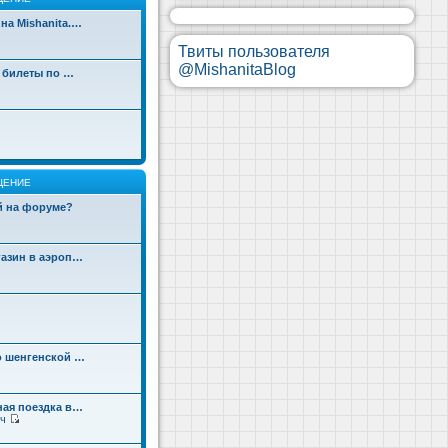
на Mishanita.…
Твиты пользователя
@MishanitaBlog
д билеты по …
ЩЕНИЕ
ой на форуме?
газин в аэроп…
о шенгенской …
ная поездка в…
ч
П
е