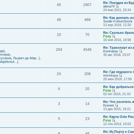
с
и
Re: Поездки из Бу
ю
о
е
л
45
1907
к
alena74
о
м
е
п
П
24 янв 2021, 15:34
б
у
д
о
е
щ
с
н
с
р
е
Re: Как доехать 
о
е
л
48
468
е
н
Svetik-FrekenSnork
о
м
е
й
и
13 апр 2018, 12:20
б
у
д
т
ю
щ
с
н
и
е
Re: Сколько брат
о
е
10
70
к
н
Foxy
о
м
п
и
П
16 ноя 2016, 16:58
б
у
о
ю
е
щ
с
с
р
е
Re: Транспорт из 
о
л
204
4546
е
н
да)
,
Kontrabas
о
е
й
и
П
нтера)
,
30 авг 2018, 23:07
б
д
т
ю
е
усанна, Льорет-де-Мар...)
,
щ
н
и
р
арбелья...)
,
е
е
к
е
н
м
п
й
и
у
о
Re: Где недорого
т
ю
24
208
с
с
morskaya
и
о
П
л
26 июн 2018, 17:09
к
о
е
е
п
б
р
д
о
Re: Как добраться
щ
4
20
е
н
с
Foxy
е
й
е
П
л
02 окт 2016, 21:33
н
т
м
е
е
и
и
у
р
д
Re: Что посетить 
ю
3
14
к
с
е
н
Ксения
п
о
й
е
П
13 дек 2015, 19:21
о
о
т
м
е
с
б
и
у
р
Re: Карта Oslo Pa
л
щ
5
23
к
с
е
Foxy
е
е
п
о
й
П
12 сен 2014, 10:02
д
н
о
о
т
е
н
и
с
б
и
р
Re: Из Порту к Са
е
ю
л
щ
9
48
к