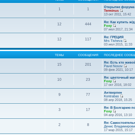
Открытие форума 
1
1
Terminus
П
13 окт 2011, 15:42
е
р
Re: Как купить ж/
12
444
е
Foxy
й
П
07 июл 2017, 21:34
т
е
и
р
Re: ГРЕЦИЯ
12
117
к
е
Mrs Tisheva
п
й
П
03 июл 2015, 11:33
о
т
е
с
и
р
л
к
е
ТЕМЫ
СООБЩЕНИЯ
ПОСЛЕДНЕЕ СООБ
е
п
й
д
о
т
Re: Есть кто жив
15
201
н
с
и
Pavel Nosov
е
л
к
П
09 фев 2021, 10:17
м
е
п
е
у
д
о
р
Re: цветочный ма
с
10
23
н
с
е
Foxy
о
е
л
й
П
17 окт 2016, 18:02
о
м
е
т
е
б
у
д
и
р
Антверпен
щ
с
9
77
н
к
е
Kontrabas
е
о
е
п
й
П
08 апр 2018, 15:25
н
о
м
о
т
е
и
б
у
с
и
р
Re: В Болгарию п
ю
щ
с
л
3
17
к
е
Foxy
е
о
е
п
й
П
04 апр 2016, 13:10
н
о
д
о
т
е
и
б
н
с
и
р
Re: Самостоятель
ю
щ
е
л
2
8
к
е
Денис Владимирови
е
м
е
п
й
17 мар 2015, 15:17
н
у
д
о
т
и
с
н