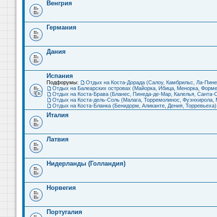
Венгрия
Германия
Дания
Испания
Подфорумы:
Отдых на Коста-Дорада (Салоу, Камбрильс, Ла-Пине
Отдых на Балеарских островах (Майорка, Ибица, Менорка, Форме
Отдых на Коста-Брава (Бланес, Пинеда-де-Мар, Калелья, Санта-С
Отдых на Коста-дель-Соль (Малага, Торремолинос, Фуэнхирола, М
Отдых на Коста-Бланка (Бенидорм, Аликанте, Дения, Торревьеха)
Италия
Латвия
Нидерланды (Голландия)
Норвегия
Португалия