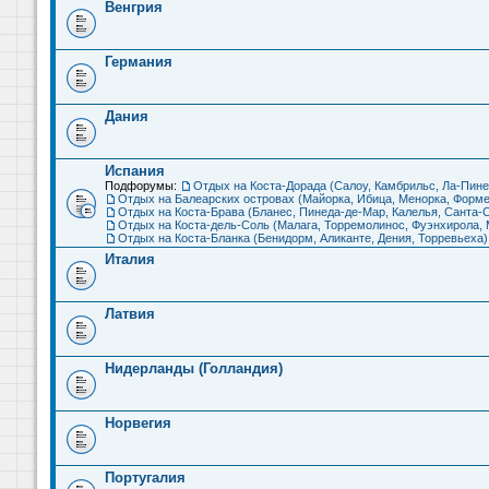
Венгрия
Германия
Дания
Испания
Подфорумы:
Отдых на Коста-Дорада (Салоу, Камбрильс, Ла-Пине
Отдых на Балеарских островах (Майорка, Ибица, Менорка, Форме
Отдых на Коста-Брава (Бланес, Пинеда-де-Мар, Калелья, Санта-С
Отдых на Коста-дель-Соль (Малага, Торремолинос, Фуэнхирола, М
Отдых на Коста-Бланка (Бенидорм, Аликанте, Дения, Торревьеха)
Италия
Латвия
Нидерланды (Голландия)
Норвегия
Португалия