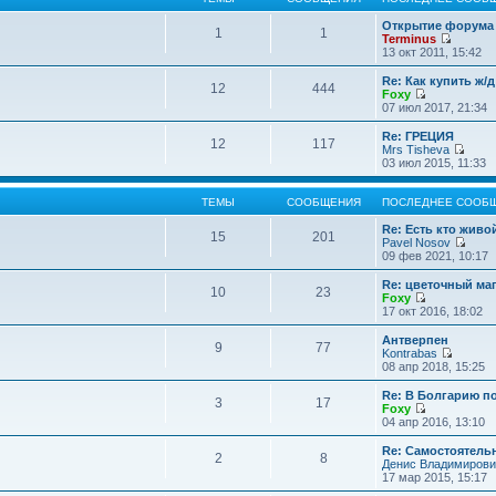
Открытие форума 
1
1
Terminus
П
13 окт 2011, 15:42
е
р
Re: Как купить ж/
12
444
е
Foxy
й
П
07 июл 2017, 21:34
т
е
и
р
Re: ГРЕЦИЯ
12
117
к
е
Mrs Tisheva
п
й
П
03 июл 2015, 11:33
о
т
е
с
и
р
л
к
е
ТЕМЫ
СООБЩЕНИЯ
ПОСЛЕДНЕЕ СООБ
е
п
й
д
о
т
Re: Есть кто жив
15
201
н
с
и
Pavel Nosov
е
л
к
П
09 фев 2021, 10:17
м
е
п
е
у
д
о
р
Re: цветочный ма
с
10
23
н
с
е
Foxy
о
е
л
й
П
17 окт 2016, 18:02
о
м
е
т
е
б
у
д
и
р
Антверпен
щ
с
9
77
н
к
е
Kontrabas
е
о
е
п
й
П
08 апр 2018, 15:25
н
о
м
о
т
е
и
б
у
с
и
р
Re: В Болгарию п
ю
щ
с
л
3
17
к
е
Foxy
е
о
е
п
й
П
04 апр 2016, 13:10
н
о
д
о
т
е
и
б
н
с
и
р
Re: Самостоятель
ю
щ
е
л
2
8
к
е
Денис Владимирови
е
м
е
п
й
17 мар 2015, 15:17
н
у
д
о
т
и
с
н