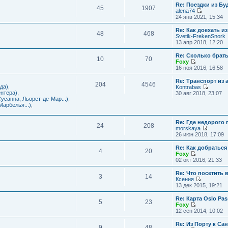
с
и
Re: Поездки из Бу
ю
о
е
л
45
1907
к
alena74
о
м
е
п
П
24 янв 2021, 15:34
б
у
д
о
е
щ
с
н
с
р
е
Re: Как доехать 
о
е
л
48
468
е
н
Svetik-FrekenSnork
о
м
е
й
и
13 апр 2018, 12:20
б
у
д
т
ю
щ
с
н
и
е
Re: Сколько брат
о
е
10
70
к
н
Foxy
о
м
п
и
П
16 ноя 2016, 16:58
б
у
о
ю
е
щ
с
с
р
е
Re: Транспорт из 
о
л
204
4546
е
н
да)
,
Kontrabas
о
е
й
и
П
нтера)
,
30 авг 2018, 23:07
б
д
т
ю
е
усанна, Льорет-де-Мар...)
,
щ
н
и
р
арбелья...)
,
е
е
к
е
н
м
п
й
и
у
о
Re: Где недорого
т
ю
24
208
с
с
morskaya
и
о
П
л
26 июн 2018, 17:09
к
о
е
е
п
б
р
д
о
Re: Как добраться
щ
4
20
е
н
с
Foxy
е
й
е
П
л
02 окт 2016, 21:33
н
т
м
е
е
и
и
у
р
д
Re: Что посетить 
ю
3
14
к
с
е
н
Ксения
п
о
й
е
П
13 дек 2015, 19:21
о
о
т
м
е
с
б
и
у
р
Re: Карта Oslo Pa
л
щ
5
23
к
с
е
Foxy
е
е
п
о
й
П
12 сен 2014, 10:02
д
н
о
о
т
е
н
и
с
б
и
р
Re: Из Порту к Са
е
ю
л
щ
9
48
к