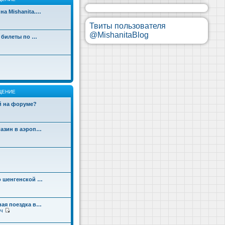
на Mishanita.…
Твиты пользователя
@MishanitaBlog
д билеты по …
ЩЕНИЕ
ой на форуме?
газин в аэроп…
о шенгенской …
ная поездка в…
ч
П
е