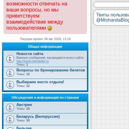
возможности отвечать на
ваши вопросы, но мы
Твиты пользов
приветствуем
@MishanitaBlo
взаимодействие между
пользователями
Текущее время: 06 авг 2026, 13:16
Общая информация
Новости сайта
Важные сообщения, касающиеся всего сайта
http://www.mishanita.ru
Темы:
1
Вопросы по бронированию билетов
Темы:
12
Выбираем место отдыха!
Темы:
12
Обсуждения и информация по странам
Австрия
Темы:
15
Беларусь (Белоруссия)
Темы:
10
Бельгия