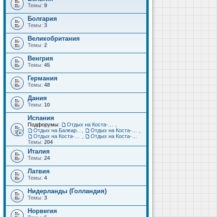
Темы:
9
Болгария
Темы:
3
Великобритания
Темы:
2
Венгрия
Темы:
45
Германия
Темы:
48
Дания
Темы:
10
Испания
Подфорумы:
Отдых на Коста-Дорада (Салоу, Камбрильс, Ла-Пинеда)
,
Отдых на Балеарских островах (Майорка, Ибица, Менорка, Форментера)
,
Отдых на Коста-Брава (Бланес, Пинеда-де-Мар, Калелья, Санта-Сусанна, Льорет-де-Мар...)
,
Отдых на Коста-дель-Соль (Малага, Торремолинос, Фуэнхирола, Марбелья...)
,
Отдых на Коста-Бланка (Бенидорм, Аликанте, Дения, Торревьеха)
Темы:
204
Италия
Темы:
24
Латвия
Темы:
4
Нидерланды (Голландия)
Темы:
3
Норвегия