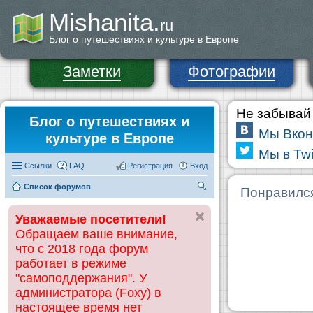
Mishanita.
ru
Блог о путешествиях и культуре в Европе
Заметки
Фотографии
Не забывай 
Блог о путешествиях и
Мы Вкон
культуре в Европе
Мы в Twi
Ссылки
FAQ
Регистрация
Вход
Список форумов
П
Понравилс
ои
Уважаемые посетители!
ск
Обращаем ваше внимание,
что с 2018 года форум
работает в режиме
"самоподдержания". У
администратора (Foxy) в
настоящее время нет