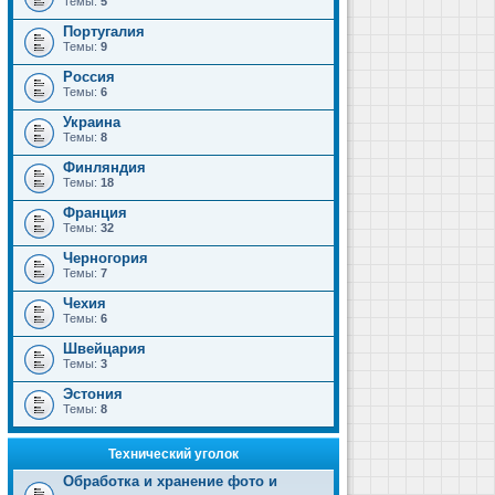
Темы:
5
Португалия
Темы:
9
Россия
Темы:
6
Украина
Темы:
8
Финляндия
Темы:
18
Франция
Темы:
32
Черногория
Темы:
7
Чехия
Темы:
6
Швейцария
Темы:
3
Эстония
Темы:
8
Технический уголок
Обработка и хранение фото и