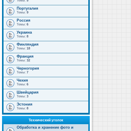
Темы:
5
Португалия
Темы:
9
Россия
Темы:
6
Украина
Темы:
8
Финляндия
Темы:
18
Франция
Темы:
32
Черногория
Темы:
7
Чехия
Темы:
6
Швейцария
Темы:
3
Эстония
Темы:
8
Технический уголок
Обработка и хранение фото и