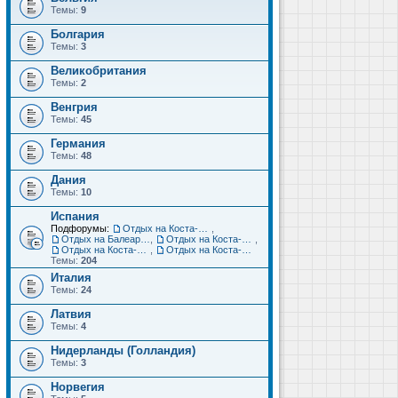
Темы:
9
Болгария
Темы:
3
Великобритания
Темы:
2
Венгрия
Темы:
45
Германия
Темы:
48
Дания
Темы:
10
Испания
Подфорумы:
Отдых на Коста-Дорада (Салоу, Камбрильс, Ла-Пинеда)
,
Отдых на Балеарских островах (Майорка, Ибица, Менорка, Форментера)
,
Отдых на Коста-Брава (Бланес, Пинеда-де-Мар, Калелья, Санта-Сусанна, Льорет-де-Мар...)
,
Отдых на Коста-дель-Соль (Малага, Торремолинос, Фуэнхирола, Марбелья...)
,
Отдых на Коста-Бланка (Бенидорм, Аликанте, Дения, Торревьеха)
Темы:
204
Италия
Темы:
24
Латвия
Темы:
4
Нидерланды (Голландия)
Темы:
3
Норвегия