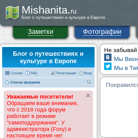
Mishanita.
ru
Блог о путешествиях и культуре в Европе
Заметки
Фотографии
Не забывай 
Блог о путешествиях и
Мы Вкон
культуре в Европе
Мы в Twi
Ссылки
FAQ
Регистрация
Вход
Список форумов
П
Понравилс
ои
Уважаемые посетители!
ск
Обращаем ваше внимание,
что с 2018 года форум
работает в режиме
"самоподдержания". У
администратора (Foxy) в
настоящее время нет