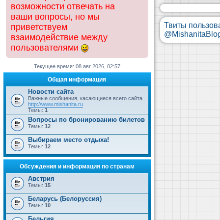
возможности отвечать на
ваши вопросы, но мы
Твиты пользов
приветствуем
@MishanitaBlo
взаимодействие между
пользователями
Текущее время: 08 авг 2026, 02:57
Общая информация
Новости сайта
Важные сообщения, касающиеся всего сайта
http://www.mishanita.ru
Темы:
1
Вопросы по бронированию билетов
Темы:
12
Выбираем место отдыха!
Темы:
12
Обсуждения и информация по странам
Австрия
Темы:
15
Беларусь (Белоруссия)
Темы:
10
Бельгия