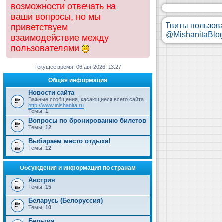
возможности отвечать на
ваши вопросы, но мы
Твиты пользов
приветствуем
@MishanitaBlo
взаимодействие между
пользователями
Текущее время: 06 авг 2026, 13:27
Общая информация
Новости сайта
Важные сообщения, касающиеся всего сайта
http://www.mishanita.ru
Темы:
1
Вопросы по бронированию билетов
Темы:
12
Выбираем место отдыха!
Темы:
12
Обсуждения и информация по странам
Австрия
Темы:
15
Беларусь (Белоруссия)
Темы:
10
Бельгия