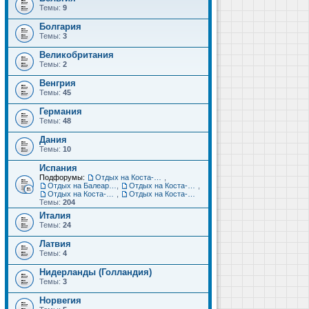
Темы:
9
Болгария
Темы:
3
Великобритания
Темы:
2
Венгрия
Темы:
45
Германия
Темы:
48
Дания
Темы:
10
Испания
Подфорумы:
Отдых на Коста-Дорада (Салоу, Камбрильс, Ла-Пинеда)
,
Отдых на Балеарских островах (Майорка, Ибица, Менорка, Форментера)
,
Отдых на Коста-Брава (Бланес, Пинеда-де-Мар, Калелья, Санта-Сусанна, Льорет-де-Мар...)
,
Отдых на Коста-дель-Соль (Малага, Торремолинос, Фуэнхирола, Марбелья...)
,
Отдых на Коста-Бланка (Бенидорм, Аликанте, Дения, Торревьеха)
Темы:
204
Италия
Темы:
24
Латвия
Темы:
4
Нидерланды (Голландия)
Темы:
3
Норвегия