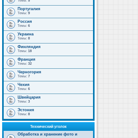
Темы:
5
Португалия
Темы:
9
Россия
Темы:
6
Украина
Темы:
8
Финляндия
Темы:
18
Франция
Темы:
32
Черногория
Темы:
7
Чехия
Темы:
6
Швейцария
Темы:
3
Эстония
Темы:
8
Технический уголок
Обработка и хранение фото и