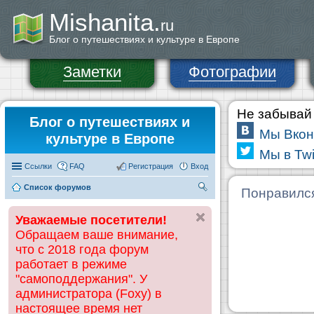
Mishanita.
ru
Блог о путешествиях и культуре в Европе
Заметки
Фотографии
Не забывай 
Блог о путешествиях и
Мы Вкон
культуре в Европе
Мы в Twi
Ссылки
FAQ
Регистрация
Вход
Список форумов
П
Понравилс
ои
Уважаемые посетители!
ск
Обращаем ваше внимание,
что с 2018 года форум
работает в режиме
"самоподдержания". У
администратора (Foxy) в
настоящее время нет