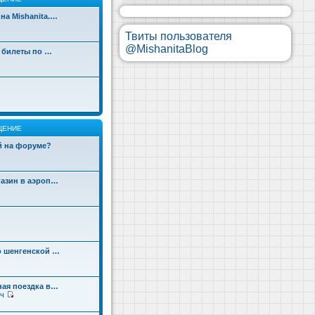
на Mishanita.…
Твиты пользователя
@MishanitaBlog
д билеты по …
ЩЕНИЕ
ой на форуме?
газин в аэроп…
о шенгенской …
ная поездка в…
ч
П
е