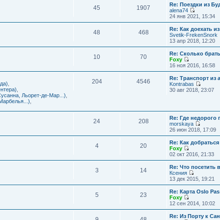
с
и
Re: Поездки из Бу
ю
о
е
л
45
1907
к
alena74
о
м
е
п
П
24 янв 2021, 15:34
б
у
д
о
е
щ
с
н
с
р
е
Re: Как доехать 
о
е
л
48
468
е
н
Svetik-FrekenSnork
о
м
е
й
и
13 апр 2018, 12:20
б
у
д
т
ю
щ
с
н
и
е
Re: Сколько брат
о
е
10
70
к
н
Foxy
о
м
п
и
П
16 ноя 2016, 16:58
б
у
о
ю
е
щ
с
с
р
е
Re: Транспорт из 
о
л
204
4546
е
н
да)
,
Kontrabas
о
е
й
и
П
нтера)
,
30 авг 2018, 23:07
б
д
т
ю
е
усанна, Льорет-де-Мар...)
,
щ
н
и
р
арбелья...)
,
е
е
к
е
н
м
п
й
и
у
о
Re: Где недорого
т
ю
24
208
с
с
morskaya
и
о
П
л
26 июн 2018, 17:09
к
о
е
е
п
б
р
д
о
Re: Как добраться
щ
4
20
е
н
с
Foxy
е
й
е
П
л
02 окт 2016, 21:33
н
т
м
е
е
и
и
у
р
д
Re: Что посетить 
ю
3
14
к
с
е
н
Ксения
п
о
й
е
П
13 дек 2015, 19:21
о
о
т
м
е
с
б
и
у
р
Re: Карта Oslo Pa
л
щ
5
23
к
с
е
Foxy
е
е
п
о
й
П
12 сен 2014, 10:02
д
н
о
о
т
е
н
и
с
б
и
р
Re: Из Порту к Са
е
ю
л
щ
9
48
к