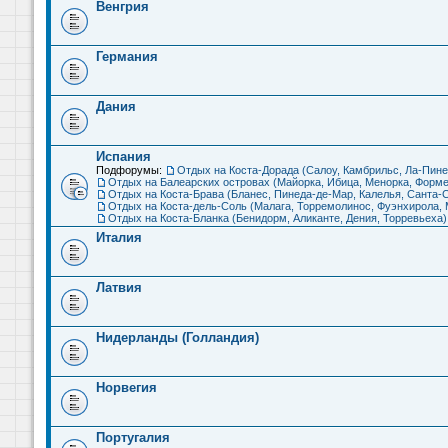
Венгрия
Германия
Дания
Испания
Подфорумы:
Отдых на Коста-Дорада (Салоу, Камбрильс, Ла-Пине
Отдых на Балеарских островах (Майорка, Ибица, Менорка, Форме
Отдых на Коста-Брава (Бланес, Пинеда-де-Мар, Калелья, Санта-С
Отдых на Коста-дель-Соль (Малага, Торремолинос, Фуэнхирола, М
Отдых на Коста-Бланка (Бенидорм, Аликанте, Дения, Торревьеха)
Италия
Латвия
Нидерланды (Голландия)
Норвегия
Португалия