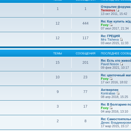
Открытие форума 
1
1
Terminus
П
13 окт 2011, 15:42
е
р
Re: Как купить ж/
12
444
е
Foxy
й
П
07 июл 2017, 21:34
т
е
и
р
Re: ГРЕЦИЯ
12
117
к
е
Mrs Tisheva
п
й
П
03 июл 2015, 11:33
о
т
е
с
и
р
л
к
е
ТЕМЫ
СООБЩЕНИЯ
ПОСЛЕДНЕЕ СООБ
е
п
й
д
о
т
Re: Есть кто жив
15
201
н
с
и
Pavel Nosov
е
л
к
П
09 фев 2021, 10:17
м
е
п
е
у
д
о
р
Re: цветочный ма
с
10
23
н
с
е
Foxy
о
е
л
й
П
17 окт 2016, 18:02
о
м
е
т
е
б
у
д
и
р
Антверпен
щ
с
9
77
н
к
е
Kontrabas
е
о
е
п
й
П
08 апр 2018, 15:25
н
о
м
о
т
е
и
б
у
с
и
р
Re: В Болгарию п
ю
щ
с
л
3
17
к
е
Foxy
е
о
е
п
й
П
04 апр 2016, 13:10
н
о
д
о
т
е
и
б
н
с
и
р
Re: Самостоятель
ю
щ
е
л
2
8
к
е
Денис Владимирови
е
м
е
п
й
17 мар 2015, 15:17
н
у
д
о
т
и
с
н