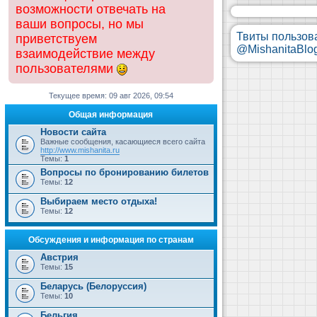
возможности отвечать на
ваши вопросы, но мы
Твиты пользов
приветствуем
@MishanitaBlo
взаимодействие между
пользователями
Текущее время: 09 авг 2026, 09:54
Общая информация
Новости сайта
Важные сообщения, касающиеся всего сайта
http://www.mishanita.ru
Темы:
1
Вопросы по бронированию билетов
Темы:
12
Выбираем место отдыха!
Темы:
12
Обсуждения и информация по странам
Австрия
Темы:
15
Беларусь (Белоруссия)
Темы:
10
Бельгия