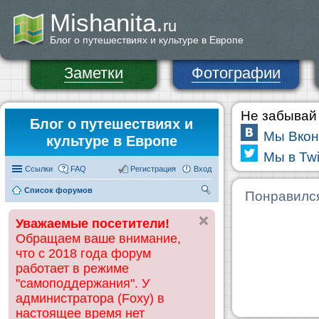
Mishanita.
ru
Блог о путешествиях и культуре в Европе
Заметки
Фотографии
Не забывай 
Блог о путешествиях и
Мы Вкон
культуре в Европе
Мы в Twi
Ссылки
FAQ
Регистрация
Вход
Список форумов
П
Понравилс
ои
Уважаемые посетители!
ск
Обращаем ваше внимание,
что с 2018 года форум
работает в режиме
"самоподдержания". У
администратора (Foxy) в
настоящее время нет