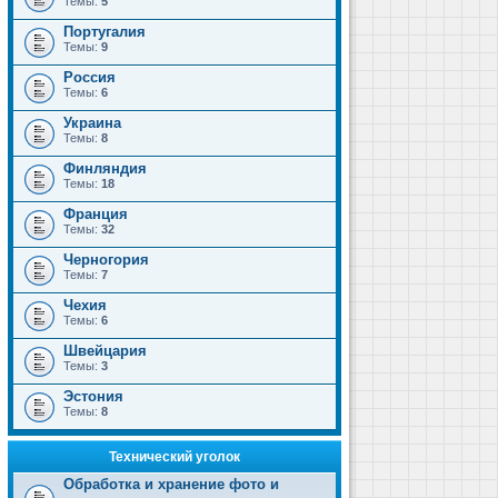
Темы:
5
Португалия
Темы:
9
Россия
Темы:
6
Украина
Темы:
8
Финляндия
Темы:
18
Франция
Темы:
32
Черногория
Темы:
7
Чехия
Темы:
6
Швейцария
Темы:
3
Эстония
Темы:
8
Технический уголок
Обработка и хранение фото и