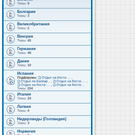
Темы:
9
Болгария
Темы:
3
Великобритания
Темы:
2
Венгрия
Темы:
45
Германия
Темы:
48
Дания
Темы:
10
Испания
Подфорумы:
Отдых на Коста-Дорада (Салоу, Камбрильс, Ла-Пинеда)
,
Отдых на Балеарских островах (Майорка, Ибица, Менорка, Форментера)
,
Отдых на Коста-Брава (Бланес, Пинеда-де-Мар, Калелья, Санта-Сусанна, Льорет-де-Мар...)
,
Отдых на Коста-дель-Соль (Малага, Торремолинос, Фуэнхирола, Марбелья...)
,
Отдых на Коста-Бланка (Бенидорм, Аликанте, Дения, Торревьеха)
Темы:
204
Италия
Темы:
24
Латвия
Темы:
4
Нидерланды (Голландия)
Темы:
3
Норвегия