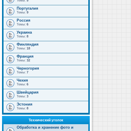
Темы:
5
Португалия
Темы:
9
Россия
Темы:
6
Украина
Темы:
8
Финляндия
Темы:
18
Франция
Темы:
32
Черногория
Темы:
7
Чехия
Темы:
6
Швейцария
Темы:
3
Эстония
Темы:
8
Технический уголок
Обработка и хранение фото и