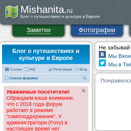
Mishanita.
ru
Блог о путешествиях и культуре в Европе
Заметки
Фотографии
Не забывай 
Блог о путешествиях и
Мы Вкон
культуре в Европе
Мы в Twi
Ссылки
FAQ
Регистрация
Вход
Список форумов
П
Понравилс
ои
Уважаемые посетители!
ск
Обращаем ваше внимание,
что с 2018 года форум
работает в режиме
"самоподдержания". У
администратора (Foxy) в
настоящее время нет