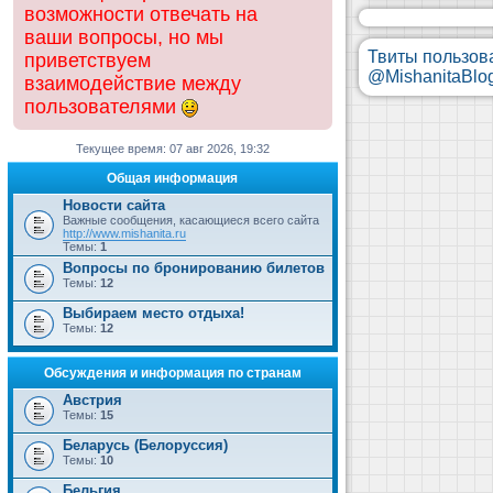
возможности отвечать на
ваши вопросы, но мы
Твиты пользов
приветствуем
@MishanitaBlo
взаимодействие между
пользователями
Текущее время: 07 авг 2026, 19:32
Общая информация
Новости сайта
Важные сообщения, касающиеся всего сайта
http://www.mishanita.ru
Темы:
1
Вопросы по бронированию билетов
Темы:
12
Выбираем место отдыха!
Темы:
12
Обсуждения и информация по странам
Австрия
Темы:
15
Беларусь (Белоруссия)
Темы:
10
Бельгия