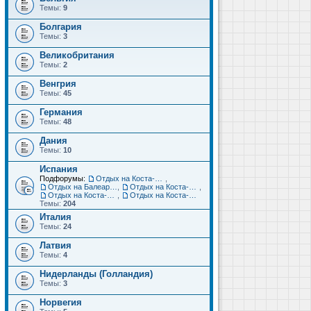
Темы:
9
Болгария
Темы:
3
Великобритания
Темы:
2
Венгрия
Темы:
45
Германия
Темы:
48
Дания
Темы:
10
Испания
Подфорумы:
Отдых на Коста-Дорада (Салоу, Камбрильс, Ла-Пинеда)
,
Отдых на Балеарских островах (Майорка, Ибица, Менорка, Форментера)
,
Отдых на Коста-Брава (Бланес, Пинеда-де-Мар, Калелья, Санта-Сусанна, Льорет-де-Мар...)
,
Отдых на Коста-дель-Соль (Малага, Торремолинос, Фуэнхирола, Марбелья...)
,
Отдых на Коста-Бланка (Бенидорм, Аликанте, Дения, Торревьеха)
Темы:
204
Италия
Темы:
24
Латвия
Темы:
4
Нидерланды (Голландия)
Темы:
3
Норвегия