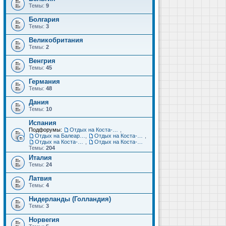
Темы:
9
Болгария
Темы:
3
Великобритания
Темы:
2
Венгрия
Темы:
45
Германия
Темы:
48
Дания
Темы:
10
Испания
Подфорумы:
Отдых на Коста-Дорада (Салоу, Камбрильс, Ла-Пинеда)
,
Отдых на Балеарских островах (Майорка, Ибица, Менорка, Форментера)
,
Отдых на Коста-Брава (Бланес, Пинеда-де-Мар, Калелья, Санта-Сусанна, Льорет-де-Мар...)
,
Отдых на Коста-дель-Соль (Малага, Торремолинос, Фуэнхирола, Марбелья...)
,
Отдых на Коста-Бланка (Бенидорм, Аликанте, Дения, Торревьеха)
Темы:
204
Италия
Темы:
24
Латвия
Темы:
4
Нидерланды (Голландия)
Темы:
3
Норвегия