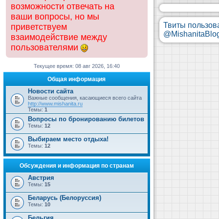
возможности отвечать на
ваши вопросы, но мы
Твиты пользов
приветствуем
@MishanitaBlo
взаимодействие между
пользователями
Текущее время: 08 авг 2026, 16:40
Общая информация
Новости сайта
Важные сообщения, касающиеся всего сайта
http://www.mishanita.ru
Темы:
1
Вопросы по бронированию билетов
Темы:
12
Выбираем место отдыха!
Темы:
12
Обсуждения и информация по странам
Австрия
Темы:
15
Беларусь (Белоруссия)
Темы:
10
Бельгия