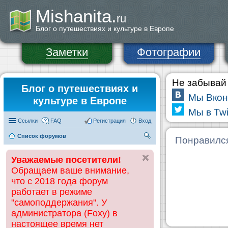
Mishanita.
ru
Блог о путешествиях и культуре в Европе
Заметки
Фотографии
Не забывай 
Блог о путешествиях и
Мы Вкон
культуре в Европе
Мы в Twi
Ссылки
FAQ
Регистрация
Вход
Список форумов
П
Понравилс
ои
Уважаемые посетители!
ск
Обращаем ваше внимание,
что с 2018 года форум
работает в режиме
"самоподдержания". У
администратора (Foxy) в
настоящее время нет