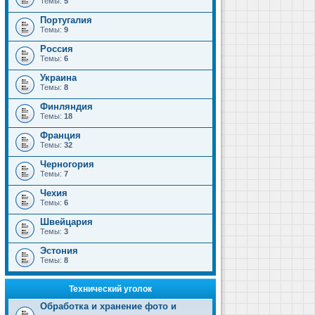
Темы:
5
Португалия
Темы:
9
Россия
Темы:
6
Украина
Темы:
8
Финляндия
Темы:
18
Франция
Темы:
32
Черногория
Темы:
7
Чехия
Темы:
6
Швейцария
Темы:
3
Эстония
Темы:
8
Технический уголок
Обработка и хранение фото и