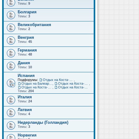
Темы:
9
Болгария
Темы:
3
Великобритания
Темы:
2
Венгрия
Темы:
45
Германия
Темы:
48
Дания
Темы:
10
Испания
Подфорумы:
Отдых на Коста-Дорада (Салоу, Камбрильс, Ла-Пинеда)
,
Отдых на Балеарских островах (Майорка, Ибица, Менорка, Форментера)
,
Отдых на Коста-Брава (Бланес, Пинеда-де-Мар, Калелья, Санта-Сусанна, Льорет-де-Мар...)
,
Отдых на Коста-дель-Соль (Малага, Торремолинос, Фуэнхирола, Марбелья...)
,
Отдых на Коста-Бланка (Бенидорм, Аликанте, Дения, Торревьеха)
Темы:
204
Италия
Темы:
24
Латвия
Темы:
4
Нидерланды (Голландия)
Темы:
3
Норвегия