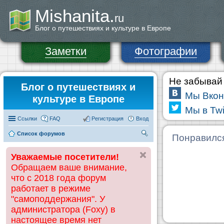
Mishanita.
ru
Блог о путешествиях и культуре в Европе
Заметки
Фотографии
Не забывай 
Блог о путешествиях и
Мы Вкон
культуре в Европе
Мы в Twi
Ссылки
FAQ
Регистрация
Вход
Список форумов
П
Понравилс
ои
Уважаемые посетители!
ск
Обращаем ваше внимание,
что с 2018 года форум
работает в режиме
"самоподдержания". У
администратора (Foxy) в
настоящее время нет