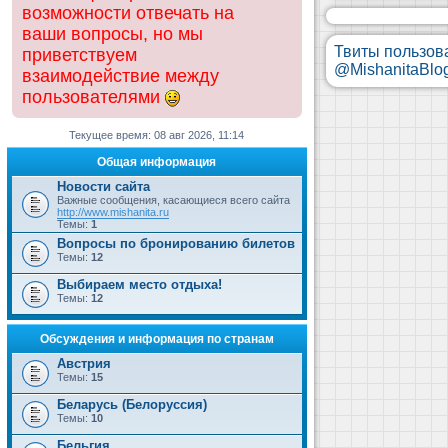
возможности отвечать на
ваши вопросы, но мы
Твиты пользов
приветствуем
@MishanitaBlo
взаимодействие между
пользователями
Текущее время: 08 авг 2026, 11:14
Общая информация
Новости сайта
Важные сообщения, касающиеся всего сайта
http://www.mishanita.ru
Темы:
1
Вопросы по бронированию билетов
Темы:
12
Выбираем место отдыха!
Темы:
12
Обсуждения и информация по странам
Австрия
Темы:
15
Беларусь (Белоруссия)
Темы:
10
Бельгия