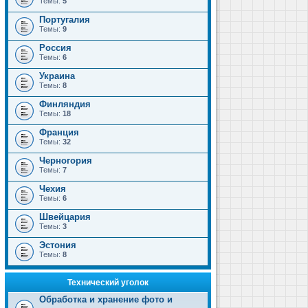
Темы:
5
Португалия
Темы:
9
Россия
Темы:
6
Украина
Темы:
8
Финляндия
Темы:
18
Франция
Темы:
32
Черногория
Темы:
7
Чехия
Темы:
6
Швейцария
Темы:
3
Эстония
Темы:
8
Технический уголок
Обработка и хранение фото и