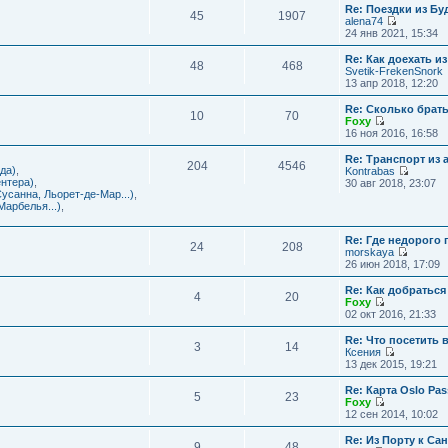
с
и
Re: Поездки из Бу
ю
о
е
л
45
1907
к
alena74
о
м
е
п
П
24 янв 2021, 15:34
б
у
д
о
е
щ
с
н
с
р
е
Re: Как доехать 
о
е
л
48
468
е
н
Svetik-FrekenSnork
о
м
е
й
и
13 апр 2018, 12:20
б
у
д
т
ю
щ
с
н
и
е
Re: Сколько брат
о
е
10
70
к
н
Foxy
о
м
п
и
П
16 ноя 2016, 16:58
б
у
о
ю
е
щ
с
с
р
е
Re: Транспорт из 
о
л
204
4546
е
н
да)
,
Kontrabas
о
е
й
и
П
нтера)
,
30 авг 2018, 23:07
б
д
т
ю
е
усанна, Льорет-де-Мар...)
,
щ
н
и
р
арбелья...)
,
е
е
к
е
н
м
п
й
и
у
о
Re: Где недорого
т
ю
24
208
с
с
morskaya
и
о
П
л
26 июн 2018, 17:09
к
о
е
е
п
б
р
д
о
Re: Как добраться
щ
4
20
е
н
с
Foxy
е
й
е
П
л
02 окт 2016, 21:33
н
т
м
е
е
и
и
у
р
д
Re: Что посетить 
ю
3
14
к
с
е
н
Ксения
п
о
й
е
П
13 дек 2015, 19:21
о
о
т
м
е
с
б
и
у
р
Re: Карта Oslo Pa
л
щ
5
23
к
с
е
Foxy
е
е
п
о
й
П
12 сен 2014, 10:02
д
н
о
о
т
е
н
и
с
б
и
р
Re: Из Порту к Са
е
ю
л
щ
9
48
к