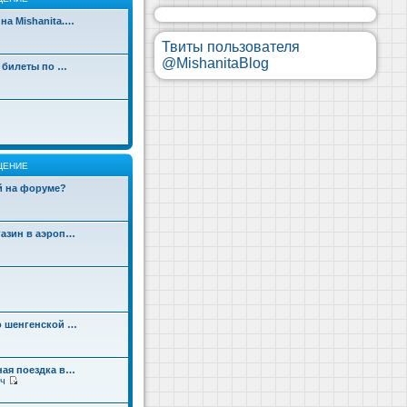
на Mishanita.…
Твиты пользователя
@MishanitaBlog
д билеты по …
ЩЕНИЕ
ой на форуме?
газин в аэроп…
о шенгенской …
ная поездка в…
ч
П
е