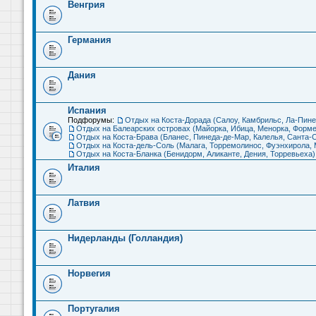
Венгрия
Германия
Дания
Испания
Подфорумы:
Отдых на Коста-Дорада (Салоу, Камбрильс, Ла-Пине
Отдых на Балеарских островах (Майорка, Ибица, Менорка, Форме
Отдых на Коста-Брава (Бланес, Пинеда-де-Мар, Калелья, Санта-С
Отдых на Коста-дель-Соль (Малага, Торремолинос, Фуэнхирола, М
Отдых на Коста-Бланка (Бенидорм, Аликанте, Дения, Торревьеха)
Италия
Латвия
Нидерланды (Голландия)
Норвегия
Португалия