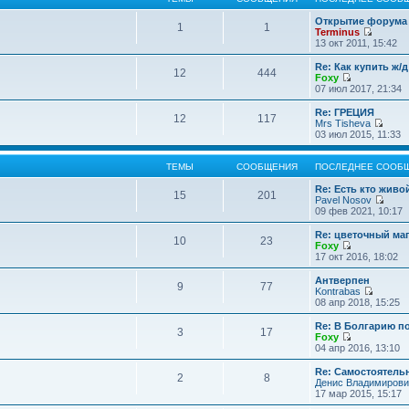
Открытие форума 
1
1
Terminus
П
13 окт 2011, 15:42
е
р
Re: Как купить ж/
12
444
е
Foxy
й
П
07 июл 2017, 21:34
т
е
и
р
Re: ГРЕЦИЯ
12
117
к
е
Mrs Tisheva
п
й
П
03 июл 2015, 11:33
о
т
е
с
и
р
л
к
е
ТЕМЫ
СООБЩЕНИЯ
ПОСЛЕДНЕЕ СООБ
е
п
й
д
о
т
Re: Есть кто жив
15
201
н
с
и
Pavel Nosov
е
л
к
П
09 фев 2021, 10:17
м
е
п
е
у
д
о
р
Re: цветочный ма
с
10
23
н
с
е
Foxy
о
е
л
й
П
17 окт 2016, 18:02
о
м
е
т
е
б
у
д
и
р
Антверпен
щ
с
9
77
н
к
е
Kontrabas
е
о
е
п
й
П
08 апр 2018, 15:25
н
о
м
о
т
е
и
б
у
с
и
р
Re: В Болгарию п
ю
щ
с
л
3
17
к
е
Foxy
е
о
е
п
й
П
04 апр 2016, 13:10
н
о
д
о
т
е
и
б
н
с
и
р
Re: Самостоятель
ю
щ
е
л
2
8
к
е
Денис Владимирови
е
м
е
п
й
17 мар 2015, 15:17
н
у
д
о
т
и
с
н