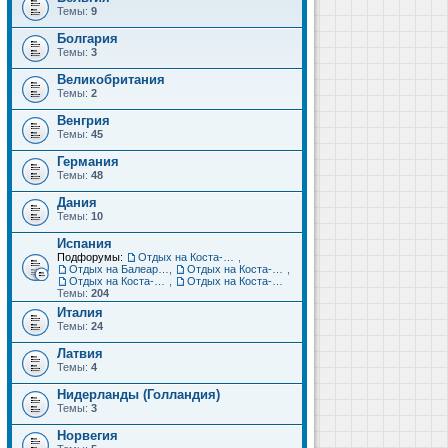
Темы:
9
Болгария
Темы:
3
Великобритания
Темы:
2
Венгрия
Темы:
45
Германия
Темы:
48
Дания
Темы:
10
Испания
Подфорумы:
Отдых на Коста-Дорада (Салоу, Камбрильс, Ла-Пинеда)
,
Отдых на Балеарских островах (Майорка, Ибица, Менорка, Форментера)
,
Отдых на Коста-Брава (Бланес, Пинеда-де-Мар, Калелья, Санта-Сусанна, Льорет-де-Мар...)
,
Отдых на Коста-дель-Соль (Малага, Торремолинос, Фуэнхирола, Марбелья...)
,
Отдых на Коста-Бланка (Бенидорм, Аликанте, Дения, Торревьеха)
Темы:
204
Италия
Темы:
24
Латвия
Темы:
4
Нидерланды (Голландия)
Темы:
3
Норвегия