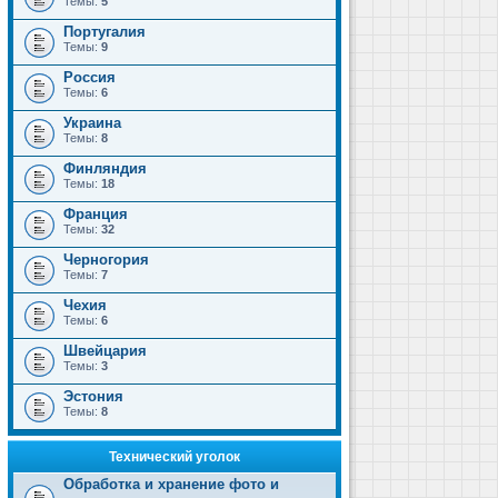
Темы:
5
Португалия
Темы:
9
Россия
Темы:
6
Украина
Темы:
8
Финляндия
Темы:
18
Франция
Темы:
32
Черногория
Темы:
7
Чехия
Темы:
6
Швейцария
Темы:
3
Эстония
Темы:
8
Технический уголок
Обработка и хранение фото и