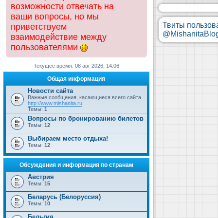
возможности отвечать на
ваши вопросы, но мы
Твиты пользов
приветствуем
@MishanitaBlo
взаимодействие между
пользователями
Текущее время: 08 авг 2026, 14:06
Общая информация
Новости сайта
Важные сообщения, касающиеся всего сайта
http://www.mishanita.ru
Темы:
1
Вопросы по бронированию билетов
Темы:
12
Выбираем место отдыха!
Темы:
12
Обсуждения и информация по странам
Австрия
Темы:
15
Беларусь (Белоруссия)
Темы:
10
Бельгия