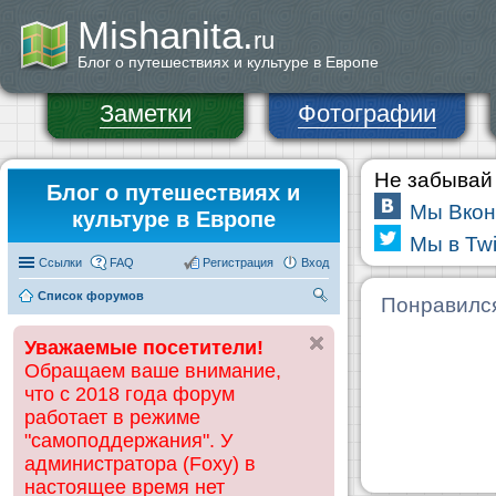
Mishanita.
ru
Блог о путешествиях и культуре в Европе
Заметки
Фотографии
Не забывай 
Блог о путешествиях и
Мы Вкон
культуре в Европе
Мы в Twi
Ссылки
FAQ
Регистрация
Вход
Список форумов
П
Понравилс
ои
Уважаемые посетители!
ск
Обращаем ваше внимание,
что с 2018 года форум
работает в режиме
"самоподдержания". У
администратора (Foxy) в
настоящее время нет