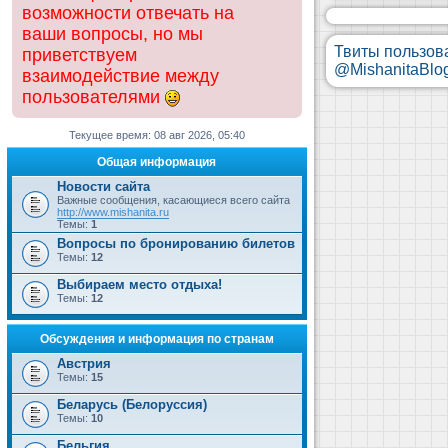
возможности отвечать на
ваши вопросы, но мы
Твиты пользов
приветствуем
@MishanitaBlo
взаимодействие между
пользователями
Текущее время: 08 авг 2026, 05:40
Общая информация
Новости сайта
Важные сообщения, касающиеся всего сайта
http://www.mishanita.ru
Темы:
1
Вопросы по бронированию билетов
Темы:
12
Выбираем место отдыха!
Темы:
12
Обсуждения и информация по странам
Австрия
Темы:
15
Беларусь (Белоруссия)
Темы:
10
Бельгия