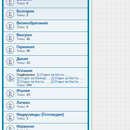
Темы:
9
Болгария
Темы:
3
Великобритания
Темы:
2
Венгрия
Темы:
45
Германия
Темы:
48
Дания
Темы:
10
Испания
Подфорумы:
Отдых на Коста-Дорада (Салоу, Камбрильс, Ла-Пинеда)
,
Отдых на Балеарских островах (Майорка, Ибица, Менорка, Форментера)
,
Отдых на Коста-Брава (Бланес, Пинеда-де-Мар, Калелья, Санта-Сусанна, Льорет-де-Мар...)
,
Отдых на Коста-дель-Соль (Малага, Торремолинос, Фуэнхирола, Марбелья...)
,
Отдых на Коста-Бланка (Бенидорм, Аликанте, Дения, Торревьеха)
Темы:
204
Италия
Темы:
24
Латвия
Темы:
4
Нидерланды (Голландия)
Темы:
3
Норвегия