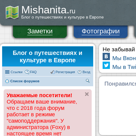
Mishanita.
ru
Блог о путешествиях и культуре в Европе
Заметки
Фотографии
Не забывай 
Блог о путешествиях и
Мы Вкон
культуре в Европе
Мы в Twi
Ссылки
FAQ
Регистрация
Вход
Список форумов
П
Понравилс
ои
Уважаемые посетители!
ск
Обращаем ваше внимание,
что с 2018 года форум
работает в режиме
"самоподдержания". У
администратора (Foxy) в
настоящее время нет