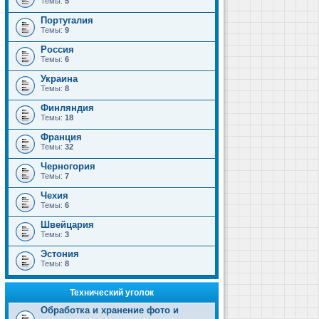
Темы:
5
Португалия
Темы:
9
Россия
Темы:
6
Украина
Темы:
8
Финляндия
Темы:
18
Франция
Темы:
32
Черногория
Темы:
7
Чехия
Темы:
6
Швейцария
Темы:
3
Эстония
Темы:
8
Технический уголок
Обработка и хранение фото и