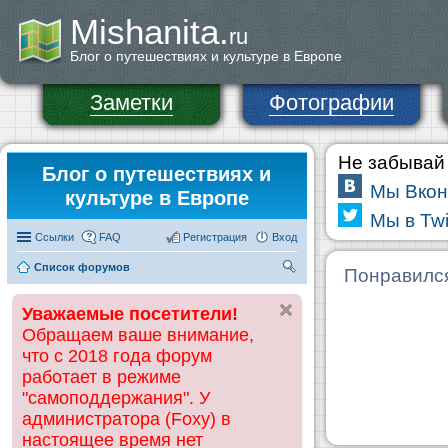
Mishanita.
ru
Блог о путешествиях и культуре в Европе
Заметки
Фотографии
Не забывай 
Блог о путешествиях и
Мы Вкон
культуре в Европе
Мы в Twi
Ссылки
FAQ
Регистрация
Вход
Список форумов
П
Понравилс
ои
Уважаемые посетители!
ск
Обращаем ваше внимание,
что с 2018 года форум
работает в режиме
"самоподдержания". У
администратора (Foxy) в
настоящее время нет