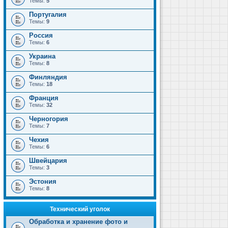
Темы:
5
Португалия
Темы:
9
Россия
Темы:
6
Украина
Темы:
8
Финляндия
Темы:
18
Франция
Темы:
32
Черногория
Темы:
7
Чехия
Темы:
6
Швейцария
Темы:
3
Эстония
Темы:
8
Технический уголок
Обработка и хранение фото и