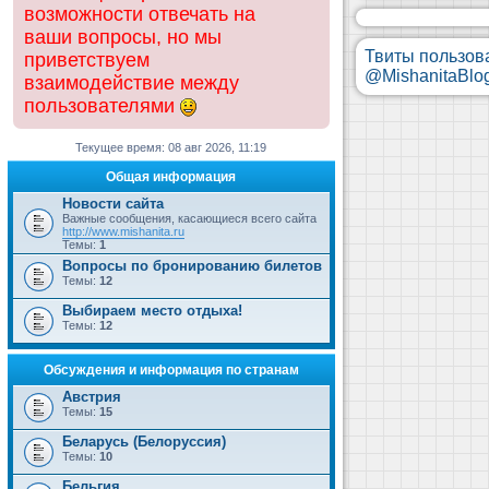
возможности отвечать на
ваши вопросы, но мы
Твиты пользов
приветствуем
@MishanitaBlo
взаимодействие между
пользователями
Текущее время: 08 авг 2026, 11:19
Общая информация
Новости сайта
Важные сообщения, касающиеся всего сайта
http://www.mishanita.ru
Темы:
1
Вопросы по бронированию билетов
Темы:
12
Выбираем место отдыха!
Темы:
12
Обсуждения и информация по странам
Австрия
Темы:
15
Беларусь (Белоруссия)
Темы:
10
Бельгия