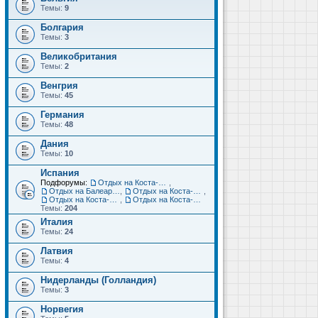
Темы:
9
Болгария
Темы:
3
Великобритания
Темы:
2
Венгрия
Темы:
45
Германия
Темы:
48
Дания
Темы:
10
Испания
Подфорумы:
Отдых на Коста-Дорада (Салоу, Камбрильс, Ла-Пинеда)
,
Отдых на Балеарских островах (Майорка, Ибица, Менорка, Форментера)
,
Отдых на Коста-Брава (Бланес, Пинеда-де-Мар, Калелья, Санта-Сусанна, Льорет-де-Мар...)
,
Отдых на Коста-дель-Соль (Малага, Торремолинос, Фуэнхирола, Марбелья...)
,
Отдых на Коста-Бланка (Бенидорм, Аликанте, Дения, Торревьеха)
Темы:
204
Италия
Темы:
24
Латвия
Темы:
4
Нидерланды (Голландия)
Темы:
3
Норвегия