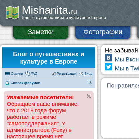
Mishanita.
ru
Блог о путешествиях и культуре в Европе
Заметки
Фотографии
Не забывай 
Блог о путешествиях и
Мы Вкон
культуре в Европе
Мы в Twi
Ссылки
FAQ
Регистрация
Вход
Список форумов
П
Понравилс
ои
Уважаемые посетители!
ск
Обращаем ваше внимание,
что с 2018 года форум
работает в режиме
"самоподдержания". У
администратора (Foxy) в
настоящее время нет