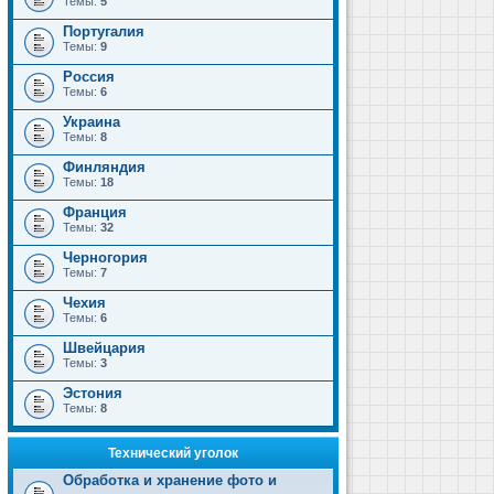
Темы:
5
Португалия
Темы:
9
Россия
Темы:
6
Украина
Темы:
8
Финляндия
Темы:
18
Франция
Темы:
32
Черногория
Темы:
7
Чехия
Темы:
6
Швейцария
Темы:
3
Эстония
Темы:
8
Технический уголок
Обработка и хранение фото и