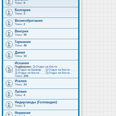
Темы:
9
Болгария
Темы:
3
Великобритания
Темы:
2
Венгрия
Темы:
45
Германия
Темы:
48
Дания
Темы:
10
Испания
Подфорумы:
Отдых на Коста-Дорада (Салоу, Камбрильс, Ла-Пинеда)
,
Отдых на Балеарских островах (Майорка, Ибица, Менорка, Форментера)
,
Отдых на Коста-Брава (Бланес, Пинеда-де-Мар, Калелья, Санта-Сусанна, Льорет-де-Мар...)
,
Отдых на Коста-дель-Соль (Малага, Торремолинос, Фуэнхирола, Марбелья...)
,
Отдых на Коста-Бланка (Бенидорм, Аликанте, Дения, Торревьеха)
Темы:
204
Италия
Темы:
24
Латвия
Темы:
4
Нидерланды (Голландия)
Темы:
3
Норвегия