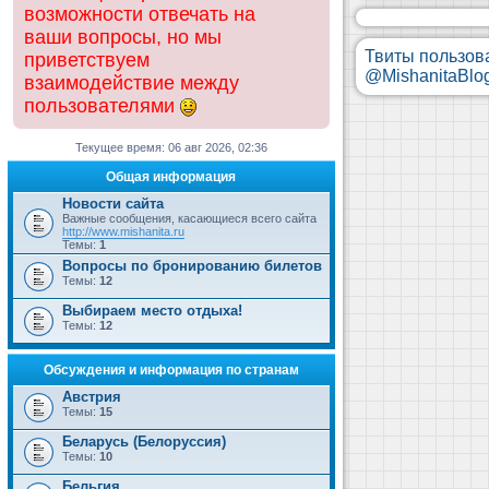
возможности отвечать на
ваши вопросы, но мы
Твиты пользов
приветствуем
@MishanitaBlo
взаимодействие между
пользователями
Текущее время: 06 авг 2026, 02:36
Общая информация
Новости сайта
Важные сообщения, касающиеся всего сайта
http://www.mishanita.ru
Темы:
1
Вопросы по бронированию билетов
Темы:
12
Выбираем место отдыха!
Темы:
12
Обсуждения и информация по странам
Австрия
Темы:
15
Беларусь (Белоруссия)
Темы:
10
Бельгия