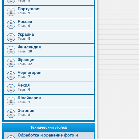
Темы:
5
Португалия
Темы:
9
Россия
Темы:
6
Украина
Темы:
8
Финляндия
Темы:
18
Франция
Темы:
32
Черногория
Темы:
7
Чехия
Темы:
6
Швейцария
Темы:
3
Эстония
Темы:
8
Технический уголок
Обработка и хранение фото и