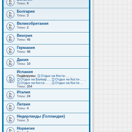
Темы:
9
Болгария
Темы:
3
Великобритания
Темы:
2
Венгрия
Темы:
45
Германия
Темы:
48
Дания
Темы:
10
Испания
Подфорумы:
Отдых на Коста-Дорада (Салоу, Камбрильс, Ла-Пинеда)
,
Отдых на Балеарских островах (Майорка, Ибица, Менорка, Форментера)
,
Отдых на Коста-Брава (Бланес, Пинеда-де-Мар, Калелья, Санта-Сусанна, Льорет-де-Мар...)
,
Отдых на Коста-дель-Соль (Малага, Торремолинос, Фуэнхирола, Марбелья...)
,
Отдых на Коста-Бланка (Бенидорм, Аликанте, Дения, Торревьеха)
Темы:
204
Италия
Темы:
24
Латвия
Темы:
4
Нидерланды (Голландия)
Темы:
3
Норвегия