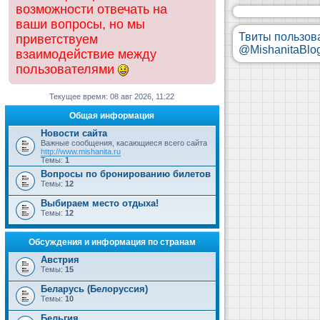
возможности отвечать на
ваши вопросы, но мы
Твиты пользов
приветствуем
@MishanitaBlo
взаимодействие между
пользователями
Текущее время: 08 авг 2026, 11:22
Общая информация
Новости сайта
Важные сообщения, касающиеся всего сайта
http://www.mishanita.ru
Темы:
1
Вопросы по бронированию билетов
Темы:
12
Выбираем место отдыха!
Темы:
12
Обсуждения и информация по странам
Австрия
Темы:
15
Беларусь (Белоруссия)
Темы:
10
Бельгия