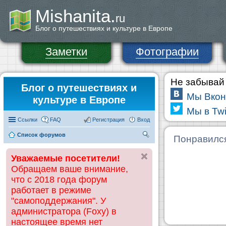
Mishanita.
ru
Блог о путешествиях и культуре в Европе
Заметки
Фотографии
Не забывай 
Блог о путешествиях и
Мы Вкон
культуре в Европе
Мы в Twi
Ссылки
FAQ
Регистрация
Вход
Список форумов
П
Понравилс
ои
Уважаемые посетители!
ск
Обращаем ваше внимание,
что с 2018 года форум
работает в режиме
"самоподдержания". У
администратора (Foxy) в
настоящее время нет