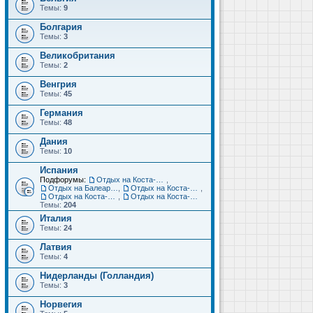
Темы:
9
Болгария
Темы:
3
Великобритания
Темы:
2
Венгрия
Темы:
45
Германия
Темы:
48
Дания
Темы:
10
Испания
Подфорумы:
Отдых на Коста-Дорада (Салоу, Камбрильс, Ла-Пинеда)
,
Отдых на Балеарских островах (Майорка, Ибица, Менорка, Форментера)
,
Отдых на Коста-Брава (Бланес, Пинеда-де-Мар, Калелья, Санта-Сусанна, Льорет-де-Мар...)
,
Отдых на Коста-дель-Соль (Малага, Торремолинос, Фуэнхирола, Марбелья...)
,
Отдых на Коста-Бланка (Бенидорм, Аликанте, Дения, Торревьеха)
Темы:
204
Италия
Темы:
24
Латвия
Темы:
4
Нидерланды (Голландия)
Темы:
3
Норвегия