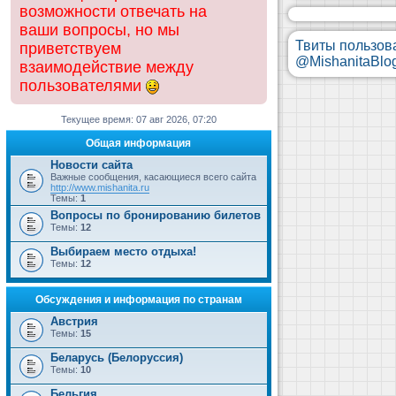
возможности отвечать на
ваши вопросы, но мы
Твиты пользов
приветствуем
@MishanitaBlo
взаимодействие между
пользователями
Текущее время: 07 авг 2026, 07:20
Общая информация
Новости сайта
Важные сообщения, касающиеся всего сайта
http://www.mishanita.ru
Темы:
1
Вопросы по бронированию билетов
Темы:
12
Выбираем место отдыха!
Темы:
12
Обсуждения и информация по странам
Австрия
Темы:
15
Беларусь (Белоруссия)
Темы:
10
Бельгия