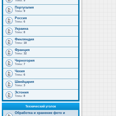
Темы:
5
Португалия
Темы:
9
Россия
Темы:
6
Украина
Темы:
8
Финляндия
Темы:
18
Франция
Темы:
32
Черногория
Темы:
7
Чехия
Темы:
6
Швейцария
Темы:
3
Эстония
Темы:
8
Технический уголок
Обработка и хранение фото и