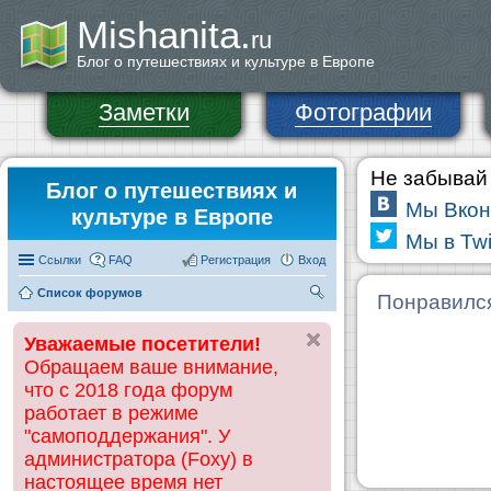
Mishanita.
ru
Блог о путешествиях и культуре в Европе
Заметки
Фотографии
Не забывай 
Блог о путешествиях и
Мы Вкон
культуре в Европе
Мы в Twi
Ссылки
FAQ
Регистрация
Вход
Список форумов
П
Понравилс
ои
Уважаемые посетители!
ск
Обращаем ваше внимание,
что с 2018 года форум
работает в режиме
"самоподдержания". У
администратора (Foxy) в
настоящее время нет