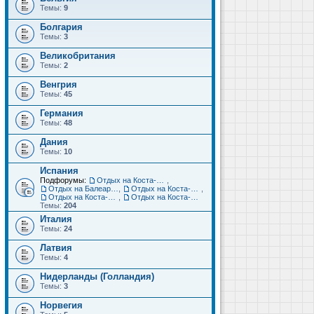
Темы:
9
Болгария
Темы:
3
Великобритания
Темы:
2
Венгрия
Темы:
45
Германия
Темы:
48
Дания
Темы:
10
Испания
Подфорумы:
Отдых на Коста-Дорада (Салоу, Камбрильс, Ла-Пинеда)
,
Отдых на Балеарских островах (Майорка, Ибица, Менорка, Форментера)
,
Отдых на Коста-Брава (Бланес, Пинеда-де-Мар, Калелья, Санта-Сусанна, Льорет-де-Мар...)
,
Отдых на Коста-дель-Соль (Малага, Торремолинос, Фуэнхирола, Марбелья...)
,
Отдых на Коста-Бланка (Бенидорм, Аликанте, Дения, Торревьеха)
Темы:
204
Италия
Темы:
24
Латвия
Темы:
4
Нидерланды (Голландия)
Темы:
3
Норвегия