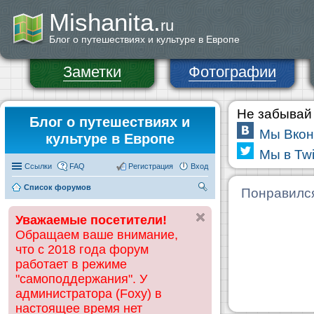
Mishanita.
ru
Блог о путешествиях и культуре в Европе
Заметки
Фотографии
Не забывай 
Блог о путешествиях и
Мы Вкон
культуре в Европе
Мы в Twi
Ссылки
FAQ
Регистрация
Вход
Список форумов
П
Понравилс
ои
Уважаемые посетители!
ск
Обращаем ваше внимание,
что с 2018 года форум
работает в режиме
"самоподдержания". У
администратора (Foxy) в
настоящее время нет