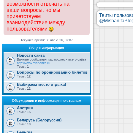
возможности отвечать на
ваши вопросы, но мы
Твиты пользов
приветствуем
@MishanitaBlo
взаимодействие между
пользователями
Текущее время: 08 авг 2026, 07:07
Общая информация
Новости сайта
Важные сообщения, касающиеся всего сайта
http://www.mishanita.ru
Темы:
1
Вопросы по бронированию билетов
Темы:
12
Выбираем место отдыха!
Темы:
12
Обсуждения и информация по странам
Австрия
Темы:
15
Беларусь (Белоруссия)
Темы:
10
Бельгия