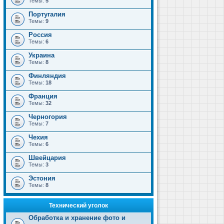
Темы:
5
Португалия
Темы:
9
Россия
Темы:
6
Украина
Темы:
8
Финляндия
Темы:
18
Франция
Темы:
32
Черногория
Темы:
7
Чехия
Темы:
6
Швейцария
Темы:
3
Эстония
Темы:
8
Технический уголок
Обработка и хранение фото и