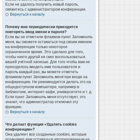
Если не удалось получить новый пароль,
свяжитесь с администратором конференции.
Вернуться к началу
Почему мне периодически приходится
повторять ввод имени и пароля?
Если вы не отметили флажком пункт
Запомнить
меня
, вы сможете оставаться под своим именем
на конференции только некоторое
ограниченное время. Это сделано для того,
чтобы никто другой не смог воспользоваться
вашей учётной записью. Для того чтобы вам не
приходилось вводить имя пользователя и
пароль каждый раз, вы можете отметить
флажком пункт
Запомнить меня
при входе на
конференцию. Не рекомендуется делать это на
общедоступном компьютере, например в
библиотеке, интернет-кафе, университете и т. д.
Если пункт
Запомнить меня
отсутствует, это
значит, что администратор отключил эту
функцию.
Вернуться к началу
Что делает функция «Удалить cookies
конференции»?
Она удаляет все созданные cookies, которые
позволяют вам оставаться авторизованным на