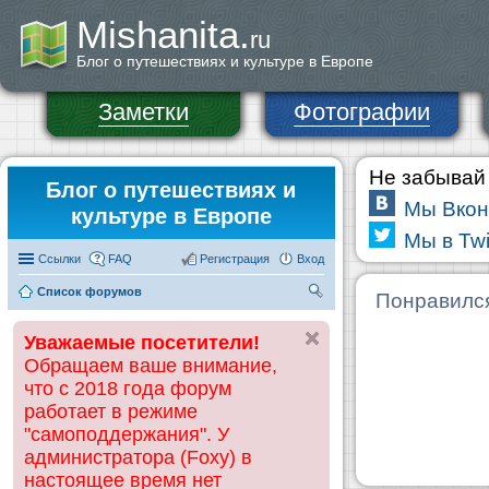
Mishanita.
ru
Блог о путешествиях и культуре в Европе
Заметки
Фотографии
Не забывай 
Блог о путешествиях и
Мы Вкон
культуре в Европе
Мы в Twi
Ссылки
FAQ
Регистрация
Вход
Список форумов
П
Понравилс
ои
Уважаемые посетители!
ск
Обращаем ваше внимание,
что с 2018 года форум
работает в режиме
"самоподдержания". У
администратора (Foxy) в
настоящее время нет