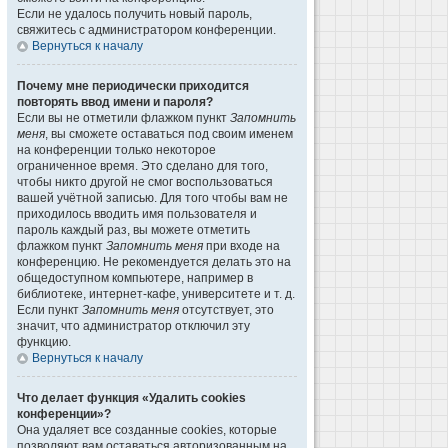
Если не удалось получить новый пароль,
свяжитесь с администратором конференции.
Вернуться к началу
Почему мне периодически приходится
повторять ввод имени и пароля?
Если вы не отметили флажком пункт
Запомнить
меня
, вы сможете оставаться под своим именем
на конференции только некоторое
ограниченное время. Это сделано для того,
чтобы никто другой не смог воспользоваться
вашей учётной записью. Для того чтобы вам не
приходилось вводить имя пользователя и
пароль каждый раз, вы можете отметить
флажком пункт
Запомнить меня
при входе на
конференцию. Не рекомендуется делать это на
общедоступном компьютере, например в
библиотеке, интернет-кафе, университете и т. д.
Если пункт
Запомнить меня
отсутствует, это
значит, что администратор отключил эту
функцию.
Вернуться к началу
Что делает функция «Удалить cookies
конференции»?
Она удаляет все созданные cookies, которые
позволяют вам оставаться авторизованным на