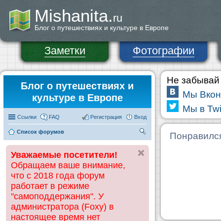
Mishanita.
ru
Блог о путешествиях и культуре в Европе
Заметки
Фотографии
Не забывай 
Блог о путешествиях и
Мы Вкон
культуре в Европе
Мы в Twi
Ссылки
FAQ
Регистрация
Вход
Список форумов
П
Понравилс
ои
Уважаемые посетители!
ск
Обращаем ваше внимание,
что с 2018 года форум
работает в режиме
"самоподдержания". У
администратора (Foxy) в
настоящее время нет