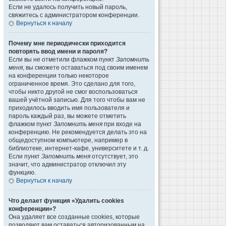
Если не удалось получить новый пароль,
свяжитесь с администратором конференции.
Вернуться к началу
Почему мне периодически приходится
повторять ввод имени и пароля?
Если вы не отметили флажком пункт
Запомнить
меня
, вы сможете оставаться под своим именем
на конференции только некоторое
ограниченное время. Это сделано для того,
чтобы никто другой не смог воспользоваться
вашей учётной записью. Для того чтобы вам не
приходилось вводить имя пользователя и
пароль каждый раз, вы можете отметить
флажком пункт
Запомнить меня
при входе на
конференцию. Не рекомендуется делать это на
общедоступном компьютере, например в
библиотеке, интернет-кафе, университете и т. д.
Если пункт
Запомнить меня
отсутствует, это
значит, что администратор отключил эту
функцию.
Вернуться к началу
Что делает функция «Удалить cookies
конференции»?
Она удаляет все созданные cookies, которые
позволяют вам оставаться авторизованным на