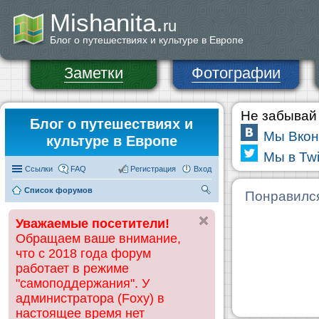
Mishanita.
ru
Блог о путешествиях и культуре в Европе
Заметки
Фотографии
Не забывай 
Блог о путешествиях и
Мы Вкон
культуре в Европе
Мы в Twi
Ссылки
FAQ
Регистрация
Вход
Список форумов
П
Понравилс
ои
Уважаемые посетители!
ск
Обращаем ваше внимание,
что с 2018 года форум
работает в режиме
"самоподдержания". У
администратора (Foxy) в
настоящее время нет