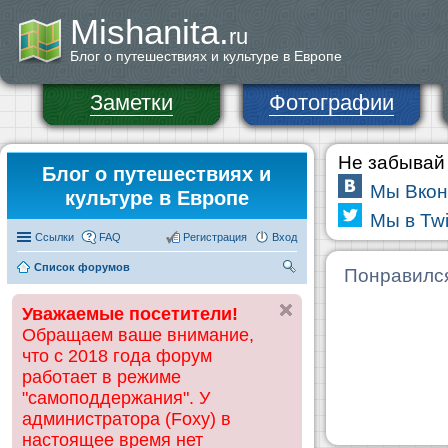
Mishanita.
ru
Блог о путешествиях и культуре в Европе
Заметки
Фотографии
Не забывай 
Блог о путешествиях и
Мы Вкон
культуре в Европе
Мы в Twi
Ссылки
FAQ
Регистрация
Вход
Список форумов
П
Понравилс
ои
Уважаемые посетители!
ск
Обращаем ваше внимание,
что с 2018 года форум
работает в режиме
"самоподдержания". У
администратора (Foxy) в
настоящее время нет