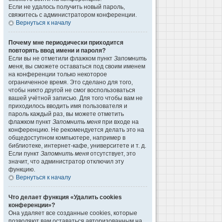
Если не удалось получить новый пароль,
свяжитесь с администратором конференции.
Вернуться к началу
Почему мне периодически приходится
повторять ввод имени и пароля?
Если вы не отметили флажком пункт
Запомнить
меня
, вы сможете оставаться под своим именем
на конференции только некоторое
ограниченное время. Это сделано для того,
чтобы никто другой не смог воспользоваться
вашей учётной записью. Для того чтобы вам не
приходилось вводить имя пользователя и
пароль каждый раз, вы можете отметить
флажком пункт
Запомнить меня
при входе на
конференцию. Не рекомендуется делать это на
общедоступном компьютере, например в
библиотеке, интернет-кафе, университете и т. д.
Если пункт
Запомнить меня
отсутствует, это
значит, что администратор отключил эту
функцию.
Вернуться к началу
Что делает функция «Удалить cookies
конференции»?
Она удаляет все созданные cookies, которые
позволяют вам оставаться авторизованным на