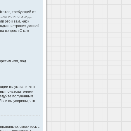
 Штатов, требующий от
наличие иного вида
это к вам, как к
d администрация данной
на вопрос «С кем
претил имя, под
ации вы указали, что
ваны пользователями
ледуйте полученным
Если вы уверены, что
правильно, свяжитесь с