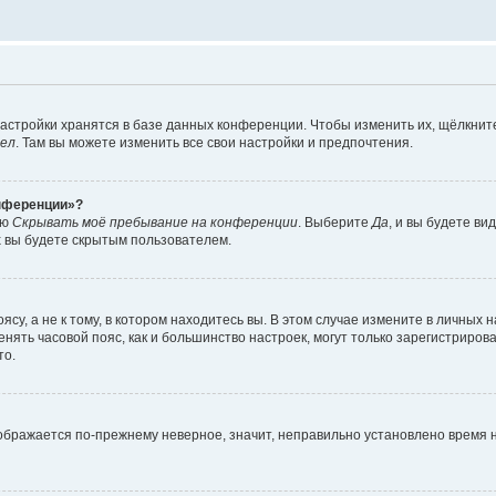
астройки хранятся в базе данных конференции. Чтобы изменить их, щёлкнит
дел
. Там вы можете изменить все свои настройки и предпочтения.
онференции»?
ию
Скрывать моё пребывание на конференции
. Выберите
Да
, и вы будете ви
х вы будете скрытым пользователем.
су, а не к тому, в котором находитесь вы. В этом случае измените в личных 
изменять часовой пояс, как и большинство настроек, могут только зарегистриро
то.
тображается по-прежнему неверное, значит, неправильно установлено время 