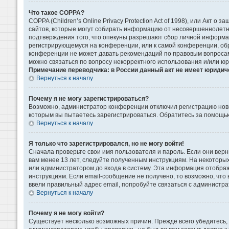
Что такое COPPA?
COPPA (Children’s Online Privacy Protection Act of 1998), или Акт 
сайтов, которые могут собирать информацию от несовершеннолетни
подтверждения того, что опекуны разрешают сбор личной информаци
регистрирующемуся на конференции, или к самой конференции, обр
конференции не может давать рекомендаций по правовым вопросам 
можно связаться по вопросу некорректного использования и/или ю
Примечание переводчика: в России данный акт не имеет юридич
Вернуться к началу
Почему я не могу зарегистрироваться?
Возможно, администратор конференции отключил регистрацию новых
которым вы пытаетесь зарегистрироваться. Обратитесь за помощь
Вернуться к началу
Я только что зарегистрировался, но не могу войти!
Сначала проверьте свои имя пользователя и пароль. Если они верн
вам менее 13 лет, следуйте полученным инструкциям. На некоторы
или администратором до входа в систему. Эта информация отображ
инструкциям. Если email-сообщение не получено, то возможно, что
ввели правильный адрес email, попробуйте связаться с администра
Вернуться к началу
Почему я не могу войти?
Существует несколько возможных причин. Прежде всего убедитесь, 