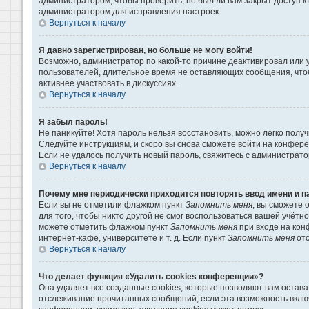
администратором, чтобы проверить, не был ли вам закрыт доступ 
администратором для исправления настроек.
Вернуться к началу
Я давно зарегистрирован, но больше не могу войти!
Возможно, администратор по какой-то причине деактивировал или 
пользователей, длительное время не оставляющих сообщения, что
активнее участвовать в дискуссиях.
Вернуться к началу
Я забыл пароль!
Не паникуйте! Хотя пароль нельзя восстановить, можно легко пол
Следуйте инструкциям, и скоро вы снова сможете войти на конфер
Если не удалось получить новый пароль, свяжитесь с администрат
Вернуться к началу
Почему мне периодически приходится повторять ввод имени и п
Если вы не отметили флажком пункт
Запомнить меня
, вы сможете 
для того, чтобы никто другой не смог воспользоваться вашей учётн
можете отметить флажком пункт
Запомнить меня
при входе на кон
интернет-кафе, университете и т. д. Если пункт
Запомнить меня
отс
Вернуться к началу
Что делает функция «Удалить cookies конференции»?
Она удаляет все созданные cookies, которые позволяют вам остава
отслеживание прочитанных сообщений, если эта возможность вклю