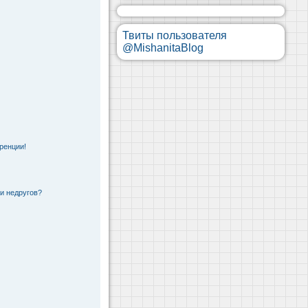
Твиты пользователя
@MishanitaBlog
ренции!
 и недругов?