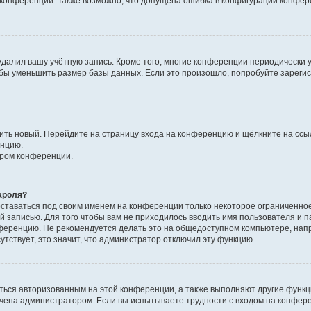
к конференции. Также возможно, что допущена ошибка в конфигурации конфер
удалил вашу учётную запись. Кроме того, многие конференции периодически
бы уменьшить размер базы данных. Если это произошло, попробуйте зарегис
учить новый. Перейдите на страницу входа на конференцию и щёлкните на сс
енцию.
ором конференции.
ароля?
оставаться под своим именем на конференции только некоторое ограниченно
ой записью. Для того чтобы вам не приходилось вводить имя пользователя и п
ференцию. Не рекомендуется делать это на общедоступном компьютере, напр
утствует, это значит, что администратор отключил эту функцию.
ться авторизованным на этой конференции, а также выполняют другие функци
чена администратором. Если вы испытываете трудности с входом на конфер