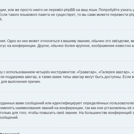
ии, или же просто никто не перевёл phpBB на ваш язык. Попробуйте узнать
сли такого языкового пакета не существует, то вы сами можете перевести ph
®.
я. Одно из них может относиться к вашему званию, обычно это звёздочки, кв
атус на конференции. Другое, обычно более крупное, изображение известно 
у с использованием четырёх инструментов: «Граватар», «Галерея аватар», 
ли поддержка аватар, а также какие типы аватар могут быть доступны. Если 
 для выяснения причин.
озданных вами сообщений или идентифицируют определённых пользователей
зменять наименования званий на конференции, так как они установлены её
лько для того, чтобы повысить своё звание. На большинстве конференций э
сообщений.