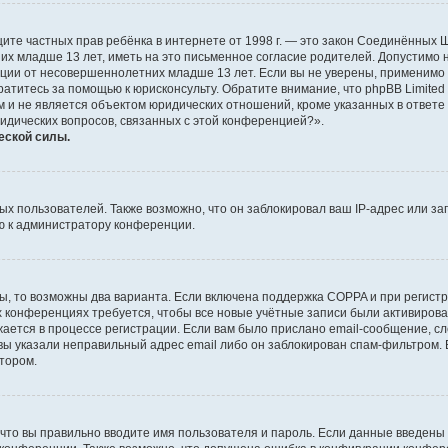
о защите частных прав ребёнка в интернете от 1998 г. — это закон Соединённых
х младше 13 лет, иметь на это письменное согласие родителей. Допустимо 
и от несовершеннолетних младше 13 лет. Если вы не уверены, применимо ли 
атитесь за помощью к юрисконсульту. Обратите внимание, что phpBB Limite
и не является объектом юридических отношений, кроме указанных в ответе 
ридических вопросов, связанных с этой конференцией?».
еской силы.
 пользователей. Также возможно, что он заблокировал ваш IP-адрес или за
ю к администратору конференции.
ы, то возможны два варианта. Если включена поддержка COPPA и при регистр
х конференциях требуется, чтобы все новые учётные записи были активиро
ается в процессе регистрации. Если вам было прислано email-сообщение, с
 вы указали неправильный адрес email либо он заблокирован спам-фильтром. 
тором.
что вы правильно вводите имя пользователя и пароль. Если данные введены 