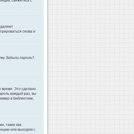
енции, свяжитесь с
 удаляют
трироваться снова и
ылку
Забыли пароль?
.
е время. Это сделано
ароль каждый раз, вы
имер в библиотеке,
и, такие как
енцию или выходом с