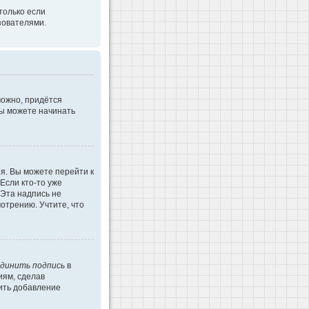
только если
зователями.
можно, придётся
Вы можете начинать
я. Вы можете перейти к
Если кто-то уже
 Эта надпись не
отрению. Учтите, что
динить подпись
в
иям, сделав
ить добавление