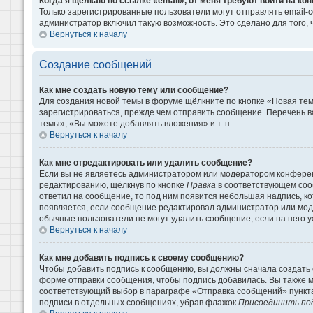
Когда я щёлкаю по ссылке «email», от меня требуют войти на к
Только зарегистрированные пользователи могут отправлять email-
администратор включил такую возможность. Это сделано для того
Вернуться к началу
Создание сообщений
Как мне создать новую тему или сообщение?
Для создания новой темы в форуме щёлкните по кнопке «Новая те
зарегистрироваться, прежде чем отправить сообщение. Перечень 
темы», «Вы можете добавлять вложения» и т. п.
Вернуться к началу
Как мне отредактировать или удалить сообщение?
Если вы не являетесь администратором или модератором конферен
редактированию, щёлкнув по кнопке
Правка
в соответствующем сооб
ответил на сообщение, то под ним появится небольшая надпись, кот
появляется, если сообщение редактировал администратор или моде
обычные пользователи не могут удалить сообщение, если на него уж
Вернуться к началу
Как мне добавить подпись к своему сообщению?
Чтобы добавить подпись к сообщению, вы должны сначала создать 
форме отправки сообщения, чтобы подпись добавилась. Вы также 
соответствующий выбор в параграфе «Отправка сообщений» пункта
подписи в отдельных сообщениях, убрав флажок
Присоединить по