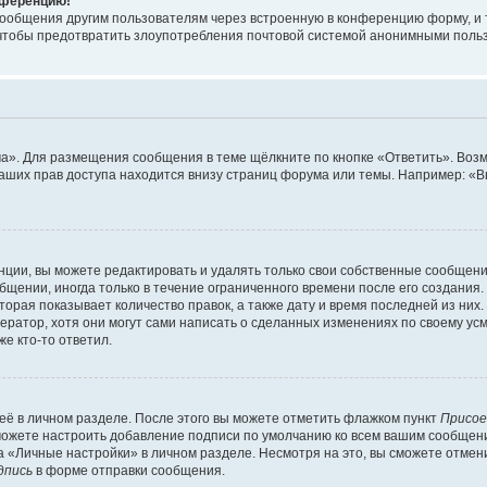
онференцию!
сообщения другим пользователям через встроенную в конференцию форму, и 
, чтобы предотвратить злоупотребления почтовой системой анонимными поль
ма». Для размещения сообщения в теме щёлкните по кнопке «Ответить». Воз
ваших прав доступа находится внизу страниц форума или темы. Например: «
ции, вы можете редактировать и удалять только свои собственные сообщени
щении, иногда только в течение ограниченного времени после его создания. 
орая показывает количество правок, а также дату и время последней из них.
ратор, хотя они могут сами написать о сделанных изменениях по своему усм
е кто-то ответил.
её в личном разделе. После этого вы можете отметить флажком пункт
Присое
можете настроить добавление подписи по умолчанию ко всем вашим сообщен
 «Личные настройки» в личном разделе. Несмотря на это, вы сможете отмен
дпись
в форме отправки сообщения.