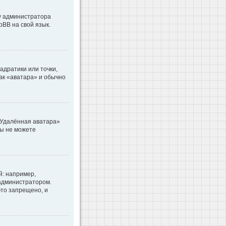
 у администратора
pBB на свой язык.
адратики или точки,
как «аватара» и обычно
«Удалённая аватара»
вы не можете
: например,
 администратором.
то запрещено, и