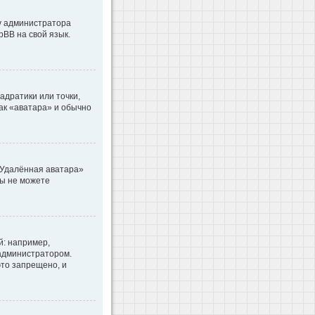
 у администратора
pBB на свой язык.
адратики или точки,
как «аватара» и обычно
«Удалённая аватара»
вы не можете
: например,
 администратором.
то запрещено, и