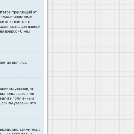
 Штатов, требующий от
наличие иного вида
это к вам, как к
d администрация данной
на вопрос «С кем
претил имя, под
ации вы указали, что
ваны пользователями
ледуйте полученным
Если вы уверены, что
правильно, свяжитесь с