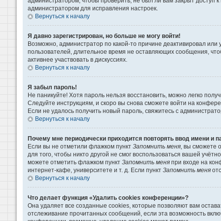
администратором, чтобы проверить, не был ли вам закрыт доступ 
администратором для исправления настроек.
Вернуться к началу
Я давно зарегистрирован, но больше не могу войти!
Возможно, администратор по какой-то причине деактивировал или 
пользователей, длительное время не оставляющих сообщения, что
активнее участвовать в дискуссиях.
Вернуться к началу
Я забыл пароль!
Не паникуйте! Хотя пароль нельзя восстановить, можно легко пол
Следуйте инструкциям, и скоро вы снова сможете войти на конфер
Если не удалось получить новый пароль, свяжитесь с администрат
Вернуться к началу
Почему мне периодически приходится повторять ввод имени и п
Если вы не отметили флажком пункт
Запомнить меня
, вы сможете 
для того, чтобы никто другой не смог воспользоваться вашей учётн
можете отметить флажком пункт
Запомнить меня
при входе на кон
интернет-кафе, университете и т. д. Если пункт
Запомнить меня
отс
Вернуться к началу
Что делает функция «Удалить cookies конференции»?
Она удаляет все созданные cookies, которые позволяют вам остава
отслеживание прочитанных сообщений, если эта возможность вклю