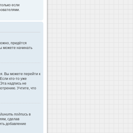
только если
зователями.
можно, придётся
Вы можете начинать
я. Вы можете перейти к
Если кто-то уже
 Эта надпись не
отрению. Учтите, что
динить подпись
в
иям, сделав
ить добавление