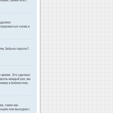
енции, свяжитесь с
 удаляют
трироваться снова и
ылку
Забыли пароль?
.
е время. Это сделано
ароль каждый раз, вы
имер в библиотеке,
и, такие как
енцию или выходом с