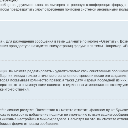
онференцию!
сообщения другим пользователям через встроенную в конференцию форму, и 
, чтобы предотвратить злоупотребления почтовой системой анонимными поль
ма». Для размещения сообщения в теме щёлкните по кнопке «Ответить». Воз
ваших прав доступа находится внизу страниц форума или темы. Например: «
ции, вы можете редактировать и удалять только свои собственные сообщени
щении, иногда только в течение ограниченного времени после его создания. 
орая показывает количество правок, а также дату и время последней из них.
ратор, хотя они могут сами написать о сделанных изменениях по своему усм
е кто-то ответил.
её в личном разделе. После этого вы можете отметить флажком пункт
Присое
можете настроить добавление подписи по умолчанию ко всем вашим сообщен
 «Личные настройки» в личном разделе. Несмотря на это, вы сможете отмен
дпись
в форме отправки сообщения.