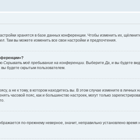
астройки хранятся в базе данных конференции. Чтобы изменить их, щёлкнит
дел
. Там вы можете изменить все свои настройки и предпочтения.
онференции»?
ию
Скрывать моё пребывание на конференции
. Выберите
Да
, и вы будете ви
х вы будете скрытым пользователем.
су, а не к тому, в котором находитесь вы. В этом случае измените в личных 
изменять часовой пояс, как и большинство настроек, могут только зарегистриро
то.
тображается по-прежнему неверное, значит, неправильно установлено время 