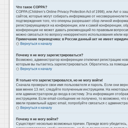
Что такое COPPA?
COPPA (Children’s Online Privacy Protection Act of 1998), или Акт 
сайтов, которые могут собирать информацию от несовершеннолетни
подтверждения того, что опекуны разрешают сбор личной информаци
регистрирующемуся на конференции, или к самой конференции, обр
конференции не может давать рекомендаций по правовым вопросам 
можно связаться по вопросу некорректного использования и/или ю
Примечание переводчика: в России данный акт не имеет юридич
Вернуться к началу
Почему я не могу зарегистрироваться?
Возможно, администратор конференции отключил регистрацию новых
которым вы пытаетесь зарегистрироваться. Обратитесь за помощь
Вернуться к началу
Я только что зарегистрировался, но не могу войти!
Сначала проверьте свои имя пользователя и пароль. Если они верн
вам менее 13 лет, следуйте полученным инструкциям. На некоторы
или администратором до входа в систему. Эта информация отображ
инструкциям. Если email-сообщение не получено, то возможно, что
ввели правильный адрес email, попробуйте связаться с администра
Вернуться к началу
Почему я не могу войти?
Существует несколько возможных причин. Прежде всего убедитесь, 