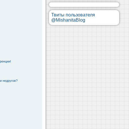
Твиты пользователя
@MishanitaBlog
ренции!
 и недругов?