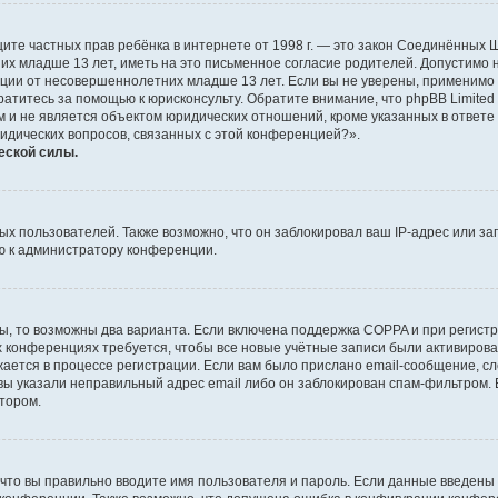
о защите частных прав ребёнка в интернете от 1998 г. — это закон Соединённых
х младше 13 лет, иметь на это письменное согласие родителей. Допустимо 
и от несовершеннолетних младше 13 лет. Если вы не уверены, применимо ли 
атитесь за помощью к юрисконсульту. Обратите внимание, что phpBB Limite
и не является объектом юридических отношений, кроме указанных в ответе 
ридических вопросов, связанных с этой конференцией?».
еской силы.
 пользователей. Также возможно, что он заблокировал ваш IP-адрес или за
ю к администратору конференции.
ы, то возможны два варианта. Если включена поддержка COPPA и при регистр
х конференциях требуется, чтобы все новые учётные записи были активиро
ается в процессе регистрации. Если вам было прислано email-сообщение, с
 вы указали неправильный адрес email либо он заблокирован спам-фильтром. 
тором.
что вы правильно вводите имя пользователя и пароль. Если данные введены 