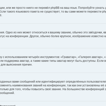
ии, или же просто никто не перевёл phpBB на ваш язык. Попробуйте узнать
сли такого языкового пакета не существует, то вы сами можете перевести ph
®.
я. Одно из них может относиться к вашему званию, обычно это звёздочки, кв
атус на конференции. Другое, обычно более крупное, изображение известно 
у с использованием четырёх инструментов: «Граватар», «Галерея аватар», 
ли поддержка аватар, а также какие типы аватар могут быть доступны. Если 
 для выяснения причин.
озданных вами сообщений или идентифицируют определённых пользователей
зменять наименования званий на конференции, так как они установлены её
лько для того, чтобы повысить своё звание. На большинстве конференций э
сообщений.