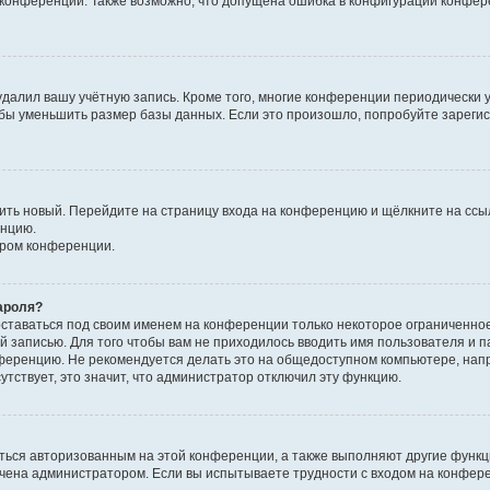
к конференции. Также возможно, что допущена ошибка в конфигурации конфер
удалил вашу учётную запись. Кроме того, многие конференции периодически
бы уменьшить размер базы данных. Если это произошло, попробуйте зарегис
учить новый. Перейдите на страницу входа на конференцию и щёлкните на сс
енцию.
ором конференции.
ароля?
оставаться под своим именем на конференции только некоторое ограниченно
ой записью. Для того чтобы вам не приходилось вводить имя пользователя и п
ференцию. Не рекомендуется делать это на общедоступном компьютере, напр
утствует, это значит, что администратор отключил эту функцию.
ться авторизованным на этой конференции, а также выполняют другие функци
чена администратором. Если вы испытываете трудности с входом на конфер