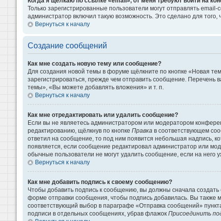
Когда я щёлкаю по ссылке «email», от меня требуют войти на к
Только зарегистрированные пользователи могут отправлять email-
администратор включил такую возможность. Это сделано для того
Вернуться к началу
Создание сообщений
Как мне создать новую тему или сообщение?
Для создания новой темы в форуме щёлкните по кнопке «Новая те
зарегистрироваться, прежде чем отправить сообщение. Перечень 
темы», «Вы можете добавлять вложения» и т. п.
Вернуться к началу
Как мне отредактировать или удалить сообщение?
Если вы не являетесь администратором или модератором конферен
редактированию, щёлкнув по кнопке
Правка
в соответствующем сооб
ответил на сообщение, то под ним появится небольшая надпись, кот
появляется, если сообщение редактировал администратор или моде
обычные пользователи не могут удалить сообщение, если на него уж
Вернуться к началу
Как мне добавить подпись к своему сообщению?
Чтобы добавить подпись к сообщению, вы должны сначала создать 
форме отправки сообщения, чтобы подпись добавилась. Вы также 
соответствующий выбор в параграфе «Отправка сообщений» пункта
подписи в отдельных сообщениях, убрав флажок
Присоединить по