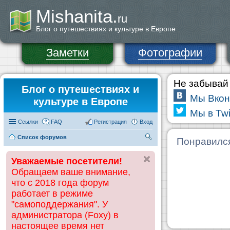
Mishanita.
ru
Блог о путешествиях и культуре в Европе
Заметки
Фотографии
Не забывай 
Блог о путешествиях и
Мы Вкон
культуре в Европе
Мы в Twi
Ссылки
FAQ
Регистрация
Вход
Список форумов
П
Понравилс
ои
Уважаемые посетители!
ск
Обращаем ваше внимание,
что с 2018 года форум
работает в режиме
"самоподдержания". У
администратора (Foxy) в
настоящее время нет