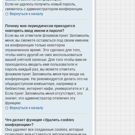
Если не удалось получить новый пароль,
свяжитесь с администратором конференции.
Вернуться к началу
Почему мне периодически приходится
повторять ввод имени и пароля?
Если вы не отметили флажком пункт
Запомнить
меня
, вы сможете оставаться под своим именем
на конференции только некоторое
ограниченное время. Это сделано для того,
чтобы никто другой не смог воспользоваться
вашей учётной записью. Для того чтобы вам не
приходилось вводить имя пользователя и
пароль каждый раз, вы можете отметить
флажком пункт
Запомнить меня
при входе на
конференцию. Не рекомендуется делать это на
общедоступном компьютере, например в
библиотеке, интернет-кафе, университете и т. д.
Если пункт
Запомнить меня
отсутствует, это
значит, что администратор отключил эту
функцию.
Вернуться к началу
Что делает функция «Удалить cookies
конференции»?
Она удаляет все созданные cookies, которые
позволяют вам оставаться авторизованным на