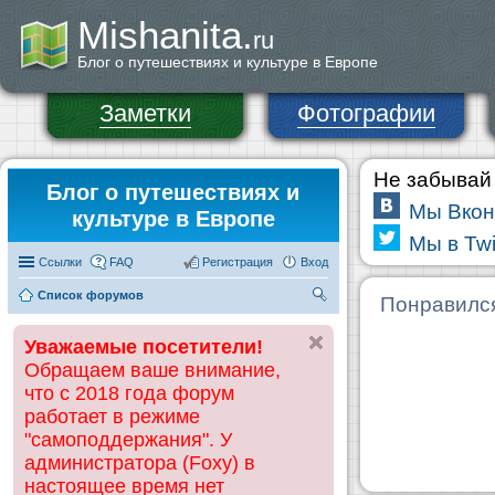
Mishanita.
ru
Блог о путешествиях и культуре в Европе
Заметки
Фотографии
Не забывай 
Блог о путешествиях и
Мы Вкон
культуре в Европе
Мы в Twi
Ссылки
FAQ
Регистрация
Вход
Список форумов
П
Понравилс
ои
Уважаемые посетители!
ск
Обращаем ваше внимание,
что с 2018 года форум
работает в режиме
"самоподдержания". У
администратора (Foxy) в
настоящее время нет