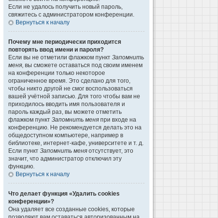
Если не удалось получить новый пароль,
свяжитесь с администратором конференции.
Вернуться к началу
Почему мне периодически приходится
повторять ввод имени и пароля?
Если вы не отметили флажком пункт
Запомнить
меня
, вы сможете оставаться под своим именем
на конференции только некоторое
ограниченное время. Это сделано для того,
чтобы никто другой не смог воспользоваться
вашей учётной записью. Для того чтобы вам не
приходилось вводить имя пользователя и
пароль каждый раз, вы можете отметить
флажком пункт
Запомнить меня
при входе на
конференцию. Не рекомендуется делать это на
общедоступном компьютере, например в
библиотеке, интернет-кафе, университете и т. д.
Если пункт
Запомнить меня
отсутствует, это
значит, что администратор отключил эту
функцию.
Вернуться к началу
Что делает функция «Удалить cookies
конференции»?
Она удаляет все созданные cookies, которые
позволяют вам оставаться авторизованным на