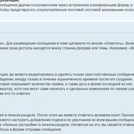
онференцию!
сообщения другим пользователям через встроенную в конференцию форму, и 
, чтобы предотвратить злоупотребления почтовой системой анонимными поль
ма». Для размещения сообщения в теме щёлкните по кнопке «Ответить». Воз
ваших прав доступа находится внизу страниц форума или темы. Например: «
ции, вы можете редактировать и удалять только свои собственные сообщени
щении, иногда только в течение ограниченного времени после его создания. 
орая показывает количество правок, а также дату и время последней из них.
ратор, хотя они могут сами написать о сделанных изменениях по своему усм
е кто-то ответил.
её в личном разделе. После этого вы можете отметить флажком пункт
Присое
можете настроить добавление подписи по умолчанию ко всем вашим сообщен
 «Личные настройки» в личном разделе. Несмотря на это, вы сможете отмен
дпись
в форме отправки сообщения.