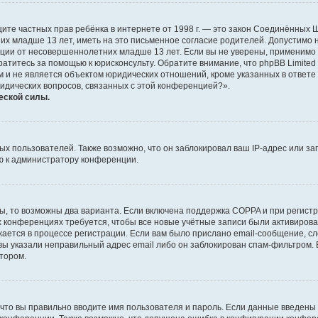
о защите частных прав ребёнка в интернете от 1998 г. — это закон Соединённых
х младше 13 лет, иметь на это письменное согласие родителей. Допустимо 
и от несовершеннолетних младше 13 лет. Если вы не уверены, применимо ли 
атитесь за помощью к юрисконсульту. Обратите внимание, что phpBB Limite
и не является объектом юридических отношений, кроме указанных в ответе 
ридических вопросов, связанных с этой конференцией?».
еской силы.
 пользователей. Также возможно, что он заблокировал ваш IP-адрес или за
ю к администратору конференции.
ы, то возможны два варианта. Если включена поддержка COPPA и при регистр
х конференциях требуется, чтобы все новые учётные записи были активиро
ается в процессе регистрации. Если вам было прислано email-сообщение, с
 вы указали неправильный адрес email либо он заблокирован спам-фильтром. 
тором.
что вы правильно вводите имя пользователя и пароль. Если данные введены 