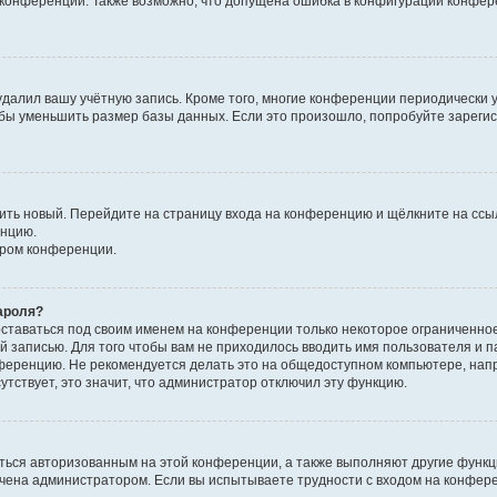
к конференции. Также возможно, что допущена ошибка в конфигурации конфер
удалил вашу учётную запись. Кроме того, многие конференции периодически
бы уменьшить размер базы данных. Если это произошло, попробуйте зарегис
учить новый. Перейдите на страницу входа на конференцию и щёлкните на сс
енцию.
ором конференции.
ароля?
оставаться под своим именем на конференции только некоторое ограниченно
ой записью. Для того чтобы вам не приходилось вводить имя пользователя и п
ференцию. Не рекомендуется делать это на общедоступном компьютере, напр
утствует, это значит, что администратор отключил эту функцию.
ться авторизованным на этой конференции, а также выполняют другие функци
чена администратором. Если вы испытываете трудности с входом на конфер