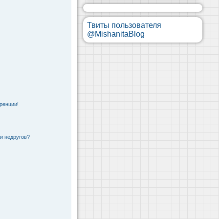
Твиты пользователя
@MishanitaBlog
ренции!
 и недругов?