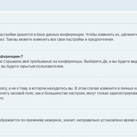
астройки хранятся в базе данных конференции. Чтобы изменить их, щёлкнит
дел
. Там вы можете изменить все свои настройки и предпочтения.
онференции»?
ию
Скрывать моё пребывание на конференции
. Выберите
Да
, и вы будете ви
х вы будете скрытым пользователем.
су, а не к тому, в котором находитесь вы. В этом случае измените в личных 
изменять часовой пояс, как и большинство настроек, могут только зарегистриро
то.
тображается по-прежнему неверное, значит, неправильно установлено время 