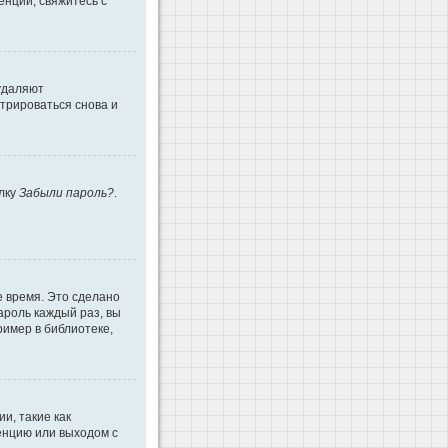
енции, свяжитесь с
 удаляют
трироваться снова и
ылку
Забыли пароль?
.
е время. Это сделано
ароль каждый раз, вы
имер в библиотеке,
и, такие как
енцию или выходом с