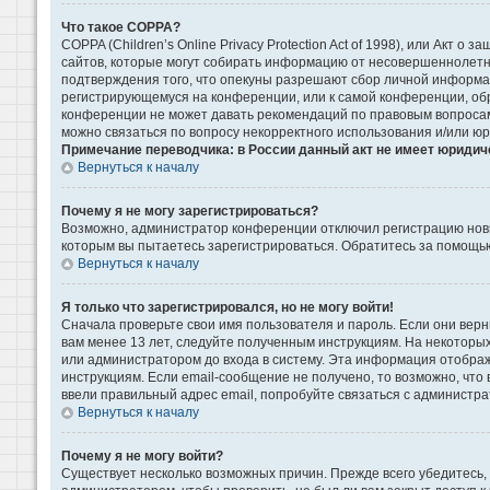
Что такое COPPA?
COPPA (Children’s Online Privacy Protection Act of 1998), или Акт 
сайтов, которые могут собирать информацию от несовершеннолетни
подтверждения того, что опекуны разрешают сбор личной информаци
регистрирующемуся на конференции, или к самой конференции, обр
конференции не может давать рекомендаций по правовым вопросам 
можно связаться по вопросу некорректного использования и/или ю
Примечание переводчика: в России данный акт не имеет юридич
Вернуться к началу
Почему я не могу зарегистрироваться?
Возможно, администратор конференции отключил регистрацию новых
которым вы пытаетесь зарегистрироваться. Обратитесь за помощь
Вернуться к началу
Я только что зарегистрировался, но не могу войти!
Сначала проверьте свои имя пользователя и пароль. Если они верн
вам менее 13 лет, следуйте полученным инструкциям. На некоторы
или администратором до входа в систему. Эта информация отображ
инструкциям. Если email-сообщение не получено, то возможно, что
ввели правильный адрес email, попробуйте связаться с администра
Вернуться к началу
Почему я не могу войти?
Существует несколько возможных причин. Прежде всего убедитесь, 