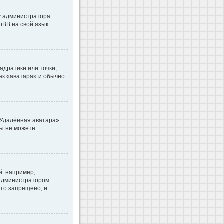
 у администратора
pBB на свой язык.
адратики или точки,
как «аватара» и обычно
«Удалённая аватара»
вы не можете
: например,
 администратором.
то запрещено, и