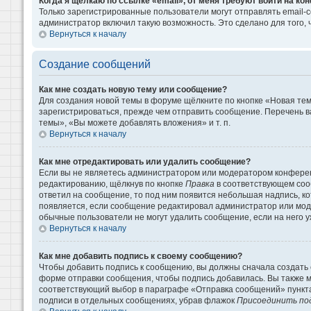
Когда я щёлкаю по ссылке «email», от меня требуют войти на к
Только зарегистрированные пользователи могут отправлять email-
администратор включил такую возможность. Это сделано для того
Вернуться к началу
Создание сообщений
Как мне создать новую тему или сообщение?
Для создания новой темы в форуме щёлкните по кнопке «Новая те
зарегистрироваться, прежде чем отправить сообщение. Перечень 
темы», «Вы можете добавлять вложения» и т. п.
Вернуться к началу
Как мне отредактировать или удалить сообщение?
Если вы не являетесь администратором или модератором конферен
редактированию, щёлкнув по кнопке
Правка
в соответствующем сооб
ответил на сообщение, то под ним появится небольшая надпись, кот
появляется, если сообщение редактировал администратор или моде
обычные пользователи не могут удалить сообщение, если на него уж
Вернуться к началу
Как мне добавить подпись к своему сообщению?
Чтобы добавить подпись к сообщению, вы должны сначала создать 
форме отправки сообщения, чтобы подпись добавилась. Вы также 
соответствующий выбор в параграфе «Отправка сообщений» пункта
подписи в отдельных сообщениях, убрав флажок
Присоединить по