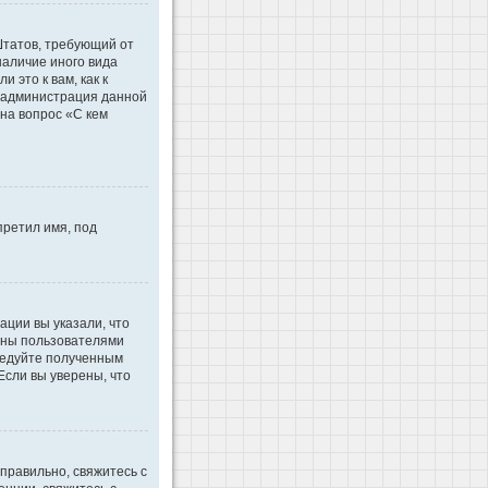
 Штатов, требующий от
наличие иного вида
это к вам, как к
d администрация данной
на вопрос «С кем
претил имя, под
ации вы указали, что
ваны пользователями
ледуйте полученным
Если вы уверены, что
правильно, свяжитесь с