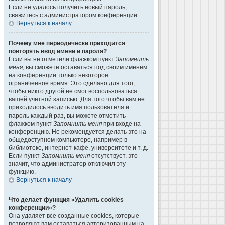
Если не удалось получить новый пароль,
свяжитесь с администратором конференции.
Вернуться к началу
Почему мне периодически приходится
повторять ввод имени и пароля?
Если вы не отметили флажком пункт
Запомнить
меня
, вы сможете оставаться под своим именем
на конференции только некоторое
ограниченное время. Это сделано для того,
чтобы никто другой не смог воспользоваться
вашей учётной записью. Для того чтобы вам не
приходилось вводить имя пользователя и
пароль каждый раз, вы можете отметить
флажком пункт
Запомнить меня
при входе на
конференцию. Не рекомендуется делать это на
общедоступном компьютере, например в
библиотеке, интернет-кафе, университете и т. д.
Если пункт
Запомнить меня
отсутствует, это
значит, что администратор отключил эту
функцию.
Вернуться к началу
Что делает функция «Удалить cookies
конференции»?
Она удаляет все созданные cookies, которые
позволяют вам оставаться авторизованным на