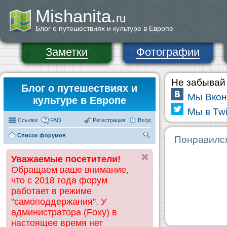
Mishanita.
ru
Блог о путешествиях и культуре в Европе
Заметки
Фотографии
Не забывай 
Блог о путешествиях и
Мы Вкон
культуре в Европе
Мы в Twi
Ссылки
FAQ
Регистрация
Вход
Список форумов
П
Понравилс
ои
Уважаемые посетители!
ск
Обращаем ваше внимание,
что с 2018 года форум
работает в режиме
"самоподдержания". У
администратора (Foxy) в
настоящее время нет