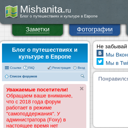
Mishanita.
ru
Блог о путешествиях и культуре в Европе
Заметки
Фотографии
Не забывай 
Блог о путешествиях и
Мы Вкон
культуре в Европе
Мы в Twi
Ссылки
FAQ
Регистрация
Вход
Список форумов
П
Понравилс
ои
Уважаемые посетители!
ск
Обращаем ваше внимание,
что с 2018 года форум
работает в режиме
"самоподдержания". У
администратора (Foxy) в
настоящее время нет