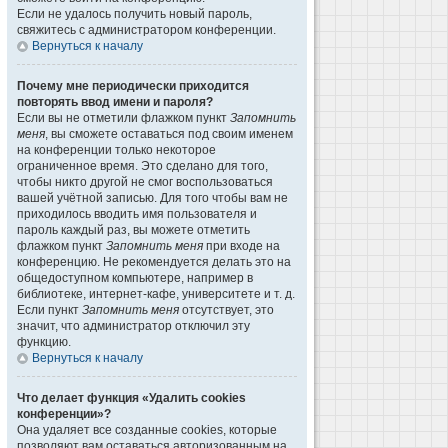
Если не удалось получить новый пароль,
свяжитесь с администратором конференции.
Вернуться к началу
Почему мне периодически приходится
повторять ввод имени и пароля?
Если вы не отметили флажком пункт
Запомнить
меня
, вы сможете оставаться под своим именем
на конференции только некоторое
ограниченное время. Это сделано для того,
чтобы никто другой не смог воспользоваться
вашей учётной записью. Для того чтобы вам не
приходилось вводить имя пользователя и
пароль каждый раз, вы можете отметить
флажком пункт
Запомнить меня
при входе на
конференцию. Не рекомендуется делать это на
общедоступном компьютере, например в
библиотеке, интернет-кафе, университете и т. д.
Если пункт
Запомнить меня
отсутствует, это
значит, что администратор отключил эту
функцию.
Вернуться к началу
Что делает функция «Удалить cookies
конференции»?
Она удаляет все созданные cookies, которые
позволяют вам оставаться авторизованным на