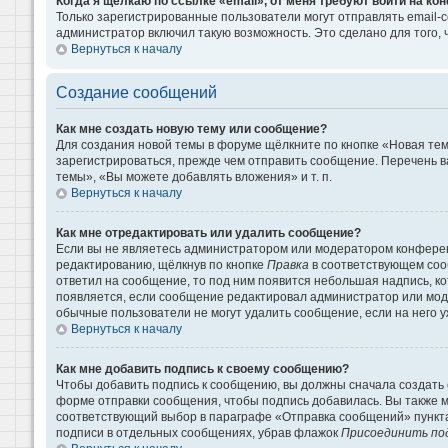
Когда я щёлкаю по ссылке «email», от меня требуют войти на к
Только зарегистрированные пользователи могут отправлять email-
администратор включил такую возможность. Это сделано для того
Вернуться к началу
Создание сообщений
Как мне создать новую тему или сообщение?
Для создания новой темы в форуме щёлкните по кнопке «Новая те
зарегистрироваться, прежде чем отправить сообщение. Перечень 
темы», «Вы можете добавлять вложения» и т. п.
Вернуться к началу
Как мне отредактировать или удалить сообщение?
Если вы не являетесь администратором или модератором конферен
редактированию, щёлкнув по кнопке
Правка
в соответствующем сооб
ответил на сообщение, то под ним появится небольшая надпись, кот
появляется, если сообщение редактировал администратор или моде
обычные пользователи не могут удалить сообщение, если на него уж
Вернуться к началу
Как мне добавить подпись к своему сообщению?
Чтобы добавить подпись к сообщению, вы должны сначала создать 
форме отправки сообщения, чтобы подпись добавилась. Вы также 
соответствующий выбор в параграфе «Отправка сообщений» пункта
подписи в отдельных сообщениях, убрав флажок
Присоединить по