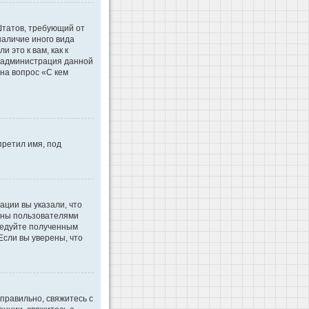
 Штатов, требующий от
наличие иного вида
это к вам, как к
d администрация данной
на вопрос «С кем
претил имя, под
ации вы указали, что
ваны пользователями
ледуйте полученным
Если вы уверены, что
правильно, свяжитесь с