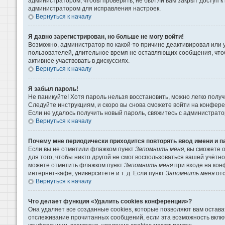
администратором, чтобы проверить, не был ли вам закрыт доступ 
администратором для исправления настроек.
Вернуться к началу
Я давно зарегистрирован, но больше не могу войти!
Возможно, администратор по какой-то причине деактивировал или 
пользователей, длительное время не оставляющих сообщения, что
активнее участвовать в дискуссиях.
Вернуться к началу
Я забыл пароль!
Не паникуйте! Хотя пароль нельзя восстановить, можно легко пол
Следуйте инструкциям, и скоро вы снова сможете войти на конфер
Если не удалось получить новый пароль, свяжитесь с администрат
Вернуться к началу
Почему мне периодически приходится повторять ввод имени и п
Если вы не отметили флажком пункт
Запомнить меня
, вы сможете 
для того, чтобы никто другой не смог воспользоваться вашей учётн
можете отметить флажком пункт
Запомнить меня
при входе на кон
интернет-кафе, университете и т. д. Если пункт
Запомнить меня
отс
Вернуться к началу
Что делает функция «Удалить cookies конференции»?
Она удаляет все созданные cookies, которые позволяют вам остава
отслеживание прочитанных сообщений, если эта возможность вклю