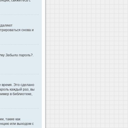
енции, свяжитесь с
 удаляют
трироваться снова и
ылку
Забыли пароль?
.
е время. Это сделано
ароль каждый раз, вы
имер в библиотеке,
и, такие как
енцию или выходом с