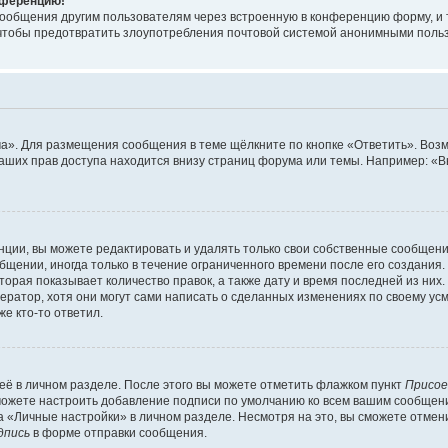
онференцию!
сообщения другим пользователям через встроенную в конференцию форму, и 
, чтобы предотвратить злоупотребления почтовой системой анонимными поль
ма». Для размещения сообщения в теме щёлкните по кнопке «Ответить». Воз
ваших прав доступа находится внизу страниц форума или темы. Например: «
ции, вы можете редактировать и удалять только свои собственные сообщени
щении, иногда только в течение ограниченного времени после его создания. 
орая показывает количество правок, а также дату и время последней из них.
ратор, хотя они могут сами написать о сделанных изменениях по своему усм
е кто-то ответил.
её в личном разделе. После этого вы можете отметить флажком пункт
Присое
можете настроить добавление подписи по умолчанию ко всем вашим сообщен
 «Личные настройки» в личном разделе. Несмотря на это, вы сможете отмен
дпись
в форме отправки сообщения.