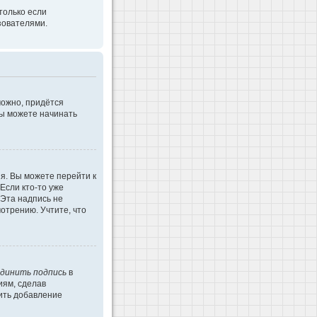
только если
зователями.
можно, придётся
Вы можете начинать
я. Вы можете перейти к
Если кто-то уже
 Эта надпись не
отрению. Учтите, что
динить подпись
в
иям, сделав
ить добавление