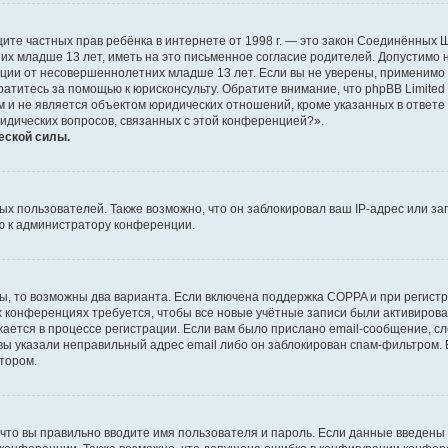
о защите частных прав ребёнка в интернете от 1998 г. — это закон Соединённых
х младше 13 лет, иметь на это письменное согласие родителей. Допустимо 
и от несовершеннолетних младше 13 лет. Если вы не уверены, применимо ли 
атитесь за помощью к юрисконсульту. Обратите внимание, что phpBB Limite
и не является объектом юридических отношений, кроме указанных в ответе 
ридических вопросов, связанных с этой конференцией?».
еской силы.
 пользователей. Также возможно, что он заблокировал ваш IP-адрес или за
ю к администратору конференции.
ы, то возможны два варианта. Если включена поддержка COPPA и при регистр
х конференциях требуется, чтобы все новые учётные записи были активиро
ается в процессе регистрации. Если вам было прислано email-сообщение, с
 вы указали неправильный адрес email либо он заблокирован спам-фильтром. 
тором.
что вы правильно вводите имя пользователя и пароль. Если данные введены 