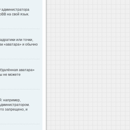
 у администратора
pBB на свой язык.
адратики или точки,
как «аватара» и обычно
«Удалённая аватара»
вы не можете
: например,
 администратором.
то запрещено, и