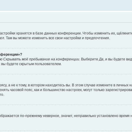
астройки хранятся в базе данных конференции. Чтобы изменить их, щёлкнит
дел
. Там вы можете изменить все свои настройки и предпочтения.
онференции»?
ию
Скрывать моё пребывание на конференции
. Выберите
Да
, и вы будете ви
х вы будете скрытым пользователем.
су, а не к тому, в котором находитесь вы. В этом случае измените в личных 
изменять часовой пояс, как и большинство настроек, могут только зарегистриро
то.
тображается по-прежнему неверное, значит, неправильно установлено время 