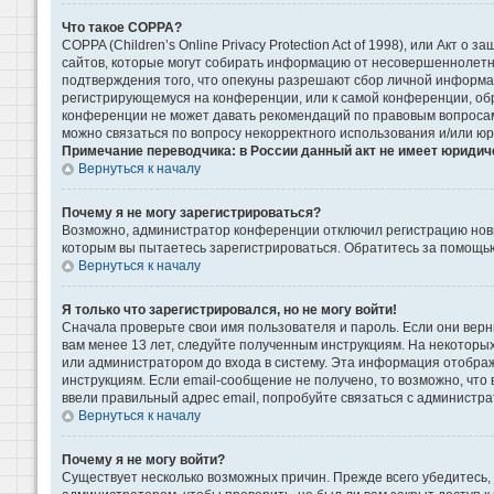
Что такое COPPA?
COPPA (Children’s Online Privacy Protection Act of 1998), или Акт 
сайтов, которые могут собирать информацию от несовершеннолетни
подтверждения того, что опекуны разрешают сбор личной информаци
регистрирующемуся на конференции, или к самой конференции, обр
конференции не может давать рекомендаций по правовым вопросам 
можно связаться по вопросу некорректного использования и/или ю
Примечание переводчика: в России данный акт не имеет юридич
Вернуться к началу
Почему я не могу зарегистрироваться?
Возможно, администратор конференции отключил регистрацию новых
которым вы пытаетесь зарегистрироваться. Обратитесь за помощь
Вернуться к началу
Я только что зарегистрировался, но не могу войти!
Сначала проверьте свои имя пользователя и пароль. Если они верн
вам менее 13 лет, следуйте полученным инструкциям. На некоторы
или администратором до входа в систему. Эта информация отображ
инструкциям. Если email-сообщение не получено, то возможно, что
ввели правильный адрес email, попробуйте связаться с администра
Вернуться к началу
Почему я не могу войти?
Существует несколько возможных причин. Прежде всего убедитесь, 