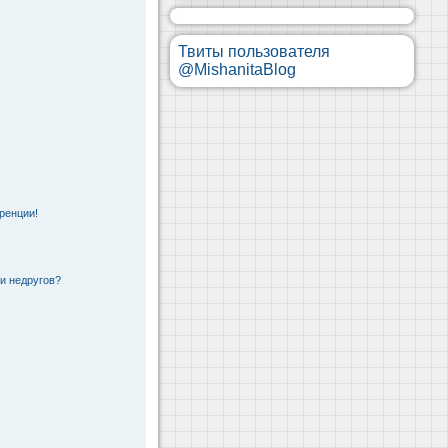
Твиты пользователя
@MishanitaBlog
ренции!
 и недругов?