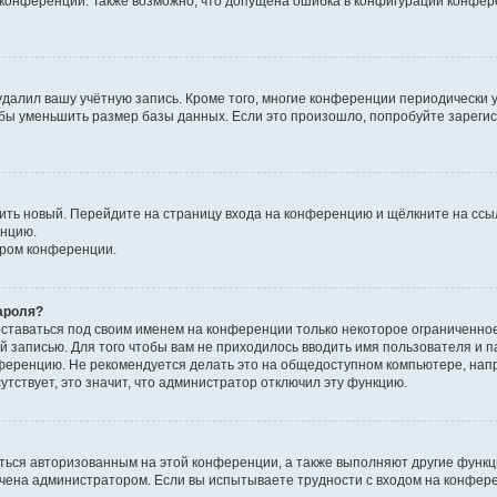
к конференции. Также возможно, что допущена ошибка в конфигурации конфер
удалил вашу учётную запись. Кроме того, многие конференции периодически
бы уменьшить размер базы данных. Если это произошло, попробуйте зарегис
учить новый. Перейдите на страницу входа на конференцию и щёлкните на сс
енцию.
ором конференции.
ароля?
оставаться под своим именем на конференции только некоторое ограниченно
ой записью. Для того чтобы вам не приходилось вводить имя пользователя и п
ференцию. Не рекомендуется делать это на общедоступном компьютере, напр
утствует, это значит, что администратор отключил эту функцию.
ться авторизованным на этой конференции, а также выполняют другие функци
чена администратором. Если вы испытываете трудности с входом на конфер