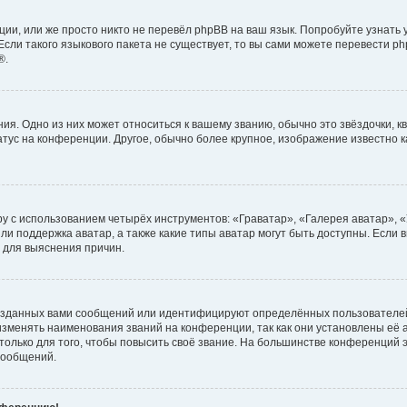
ии, или же просто никто не перевёл phpBB на ваш язык. Попробуйте узнать
сли такого языкового пакета не существует, то вы сами можете перевести ph
®.
я. Одно из них может относиться к вашему званию, обычно это звёздочки, кв
атус на конференции. Другое, обычно более крупное, изображение известно 
у с использованием четырёх инструментов: «Граватар», «Галерея аватар», 
ли поддержка аватар, а также какие типы аватар могут быть доступны. Если 
 для выяснения причин.
озданных вами сообщений или идентифицируют определённых пользователей
зменять наименования званий на конференции, так как они установлены её
лько для того, чтобы повысить своё звание. На большинстве конференций э
сообщений.