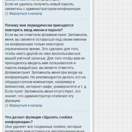
Если не удалось получить новый пароль,
свяжитесь с администратором конференции.
Вернуться к началу
Почему мне периодически приходится
повторять ввод имени и пароля?
Если вы не отметили флажком пункт
Запомнить
меня
, вы сможете оставаться под своим именем
на конференции только некоторое
ограниченное время. Это сделано для того,
чтобы никто другой не смог воспользоваться
вашей учётной записью. Для того чтобы вам не
приходилось вводить имя пользователя и
пароль каждый раз, вы можете отметить
флажком пункт
Запомнить меня
при входе на
конференцию. Не рекомендуется делать это на
общедоступном компьютере, например в
библиотеке, интернет-кафе, университете и т. д.
Если пункт
Запомнить меня
отсутствует, это
значит, что администратор отключил эту
функцию.
Вернуться к началу
Что делает функция «Удалить cookies
конференции»?
Она удаляет все созданные cookies, которые
позволяют вам оставаться авторизованным на