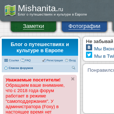
Mishanita.
ru
Блог о путешествиях и культуре в Европе
Заметки
Фотографии
Не забывай 
Блог о путешествиях и
Мы Вкон
культуре в Европе
Мы в Twi
Ссылки
FAQ
Регистрация
Вход
Список форумов
П
Понравилс
ои
Уважаемые посетители!
ск
Обращаем ваше внимание,
что с 2018 года форум
работает в режиме
"самоподдержания". У
администратора (Foxy) в
настоящее время нет