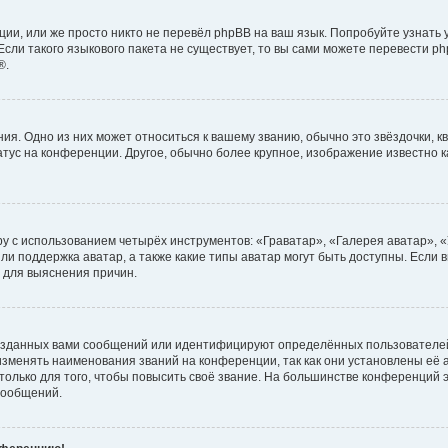
ии, или же просто никто не перевёл phpBB на ваш язык. Попробуйте узнать
сли такого языкового пакета не существует, то вы сами можете перевести ph
®.
я. Одно из них может относиться к вашему званию, обычно это звёздочки, кв
атус на конференции. Другое, обычно более крупное, изображение известно 
у с использованием четырёх инструментов: «Граватар», «Галерея аватар», 
ли поддержка аватар, а также какие типы аватар могут быть доступны. Если 
 для выяснения причин.
озданных вами сообщений или идентифицируют определённых пользователей
зменять наименования званий на конференции, так как они установлены её
лько для того, чтобы повысить своё звание. На большинстве конференций э
сообщений.