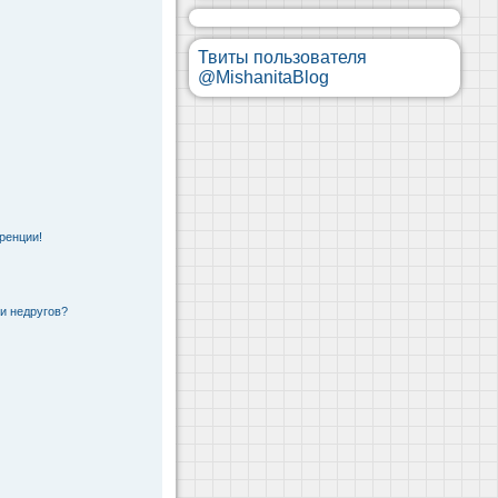
Твиты пользователя
@MishanitaBlog
ренции!
 и недругов?