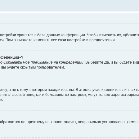
астройки хранятся в базе данных конференции. Чтобы изменить их, щёлкнит
дел
. Там вы можете изменить все свои настройки и предпочтения.
онференции»?
ию
Скрывать моё пребывание на конференции
. Выберите
Да
, и вы будете ви
х вы будете скрытым пользователем.
су, а не к тому, в котором находитесь вы. В этом случае измените в личных 
изменять часовой пояс, как и большинство настроек, могут только зарегистриро
то.
тображается по-прежнему неверное, значит, неправильно установлено время 