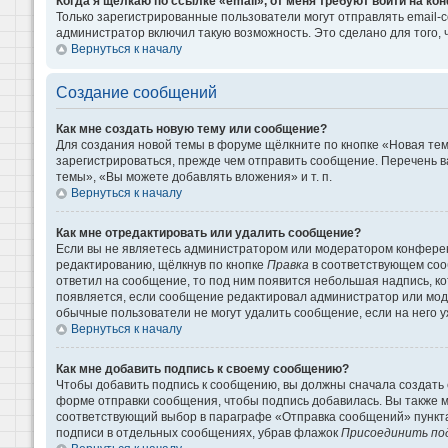
Когда я щёлкаю по ссылке «email», от меня требуют войти на к
Только зарегистрированные пользователи могут отправлять email-
администратор включил такую возможность. Это сделано для того
Вернуться к началу
Создание сообщений
Как мне создать новую тему или сообщение?
Для создания новой темы в форуме щёлкните по кнопке «Новая те
зарегистрироваться, прежде чем отправить сообщение. Перечень 
темы», «Вы можете добавлять вложения» и т. п.
Вернуться к началу
Как мне отредактировать или удалить сообщение?
Если вы не являетесь администратором или модератором конферен
редактированию, щёлкнув по кнопке
Правка
в соответствующем сооб
ответил на сообщение, то под ним появится небольшая надпись, кот
появляется, если сообщение редактировал администратор или моде
обычные пользователи не могут удалить сообщение, если на него уж
Вернуться к началу
Как мне добавить подпись к своему сообщению?
Чтобы добавить подпись к сообщению, вы должны сначала создать 
форме отправки сообщения, чтобы подпись добавилась. Вы также 
соответствующий выбор в параграфе «Отправка сообщений» пункта
подписи в отдельных сообщениях, убрав флажок
Присоединить по