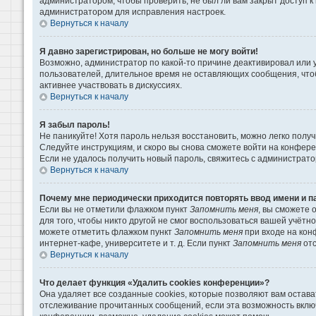
администратором, чтобы проверить, не был ли вам закрыт доступ 
администратором для исправления настроек.
Вернуться к началу
Я давно зарегистрирован, но больше не могу войти!
Возможно, администратор по какой-то причине деактивировал или 
пользователей, длительное время не оставляющих сообщения, что
активнее участвовать в дискуссиях.
Вернуться к началу
Я забыл пароль!
Не паникуйте! Хотя пароль нельзя восстановить, можно легко пол
Следуйте инструкциям, и скоро вы снова сможете войти на конфер
Если не удалось получить новый пароль, свяжитесь с администрат
Вернуться к началу
Почему мне периодически приходится повторять ввод имени и п
Если вы не отметили флажком пункт
Запомнить меня
, вы сможете 
для того, чтобы никто другой не смог воспользоваться вашей учётн
можете отметить флажком пункт
Запомнить меня
при входе на кон
интернет-кафе, университете и т. д. Если пункт
Запомнить меня
отс
Вернуться к началу
Что делает функция «Удалить cookies конференции»?
Она удаляет все созданные cookies, которые позволяют вам остава
отслеживание прочитанных сообщений, если эта возможность вклю