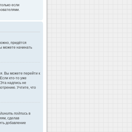
только если
зователями.
можно, придётся
Вы можете начинать
я. Вы можете перейти к
Если кто-то уже
 Эта надпись не
отрению. Учтите, что
динить подпись
в
иям, сделав
ить добавление