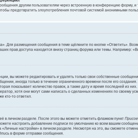
онференцию!
сообщения другим пользователям через встроенную в конференцию форму, и 
, чтобы предотвратить злоупотребления почтовой системой анонимными поль
ма». Для размещения сообщения в теме щёлкните по кнопке «Ответить». Воз
ваших прав доступа находится внизу страниц форума или темы. Например: «
ции, вы можете редактировать и удалять только свои собственные сообщени
щении, иногда только в течение ограниченного времени после его создания. 
орая показывает количество правок, а также дату и время последней из них.
ратор, хотя они могут сами написать о сделанных изменениях по своему усм
е кто-то ответил.
её в личном разделе. После этого вы можете отметить флажком пункт
Присое
можете настроить добавление подписи по умолчанию ко всем вашим сообщен
 «Личные настройки» в личном разделе. Несмотря на это, вы сможете отмен
дпись
в форме отправки сообщения.