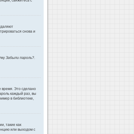
енции, свяжитесь с
 удаляют
трироваться снова и
ылку
Забыли пароль?
.
е время. Это сделано
ароль каждый раз, вы
имер в библиотеке,
и, такие как
енцию или выходом с