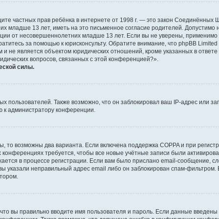
о защите частных прав ребёнка в интернете от 1998 г. — это закон Соединённых
х младше 13 лет, иметь на это письменное согласие родителей. Допустимо 
и от несовершеннолетних младше 13 лет. Если вы не уверены, применимо ли 
атитесь за помощью к юрисконсульту. Обратите внимание, что phpBB Limite
и не является объектом юридических отношений, кроме указанных в ответе 
ридических вопросов, связанных с этой конференцией?».
еской силы.
 пользователей. Также возможно, что он заблокировал ваш IP-адрес или за
ю к администратору конференции.
ы, то возможны два варианта. Если включена поддержка COPPA и при регистр
х конференциях требуется, чтобы все новые учётные записи были активиро
ается в процессе регистрации. Если вам было прислано email-сообщение, с
 вы указали неправильный адрес email либо он заблокирован спам-фильтром. 
тором.
что вы правильно вводите имя пользователя и пароль. Если данные введены 