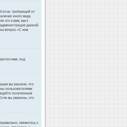
 Штатов, требующий от
наличие иного вида
это к вам, как к
d администрация данной
на вопрос «С кем
претил имя, под
ации вы указали, что
ваны пользователями
ледуйте полученным
Если вы уверены, что
правильно, свяжитесь с