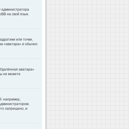
 у администратора
pBB на свой язык.
адратики или точки,
как «аватара» и обычно
«Удалённая аватара»
вы не можете
: например,
 администратором.
то запрещено, и