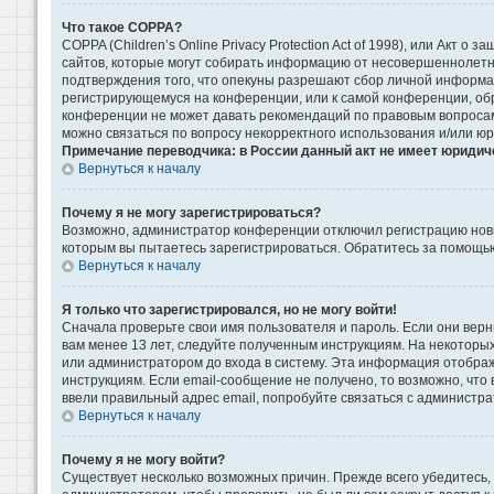
Что такое COPPA?
COPPA (Children’s Online Privacy Protection Act of 1998), или Акт 
сайтов, которые могут собирать информацию от несовершеннолетни
подтверждения того, что опекуны разрешают сбор личной информаци
регистрирующемуся на конференции, или к самой конференции, обр
конференции не может давать рекомендаций по правовым вопросам 
можно связаться по вопросу некорректного использования и/или ю
Примечание переводчика: в России данный акт не имеет юридич
Вернуться к началу
Почему я не могу зарегистрироваться?
Возможно, администратор конференции отключил регистрацию новых
которым вы пытаетесь зарегистрироваться. Обратитесь за помощь
Вернуться к началу
Я только что зарегистрировался, но не могу войти!
Сначала проверьте свои имя пользователя и пароль. Если они верн
вам менее 13 лет, следуйте полученным инструкциям. На некоторы
или администратором до входа в систему. Эта информация отображ
инструкциям. Если email-сообщение не получено, то возможно, что
ввели правильный адрес email, попробуйте связаться с администра
Вернуться к началу
Почему я не могу войти?
Существует несколько возможных причин. Прежде всего убедитесь, 