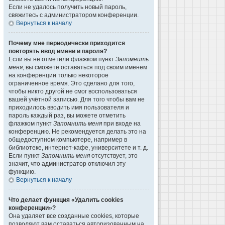
Если не удалось получить новый пароль,
свяжитесь с администратором конференции.
Вернуться к началу
Почему мне периодически приходится
повторять ввод имени и пароля?
Если вы не отметили флажком пункт
Запомнить
меня
, вы сможете оставаться под своим именем
на конференции только некоторое
ограниченное время. Это сделано для того,
чтобы никто другой не смог воспользоваться
вашей учётной записью. Для того чтобы вам не
приходилось вводить имя пользователя и
пароль каждый раз, вы можете отметить
флажком пункт
Запомнить меня
при входе на
конференцию. Не рекомендуется делать это на
общедоступном компьютере, например в
библиотеке, интернет-кафе, университете и т. д.
Если пункт
Запомнить меня
отсутствует, это
значит, что администратор отключил эту
функцию.
Вернуться к началу
Что делает функция «Удалить cookies
конференции»?
Она удаляет все созданные cookies, которые
позволяют вам оставаться авторизованным на