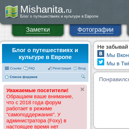
Mishanita.
ru
Блог о путешествиях и культуре в Европе
Заметки
Фотографии
Не забывай 
Блог о путешествиях и
Мы Вкон
культуре в Европе
Мы в Twi
Ссылки
FAQ
Регистрация
Вход
Список форумов
П
Понравилс
ои
Уважаемые посетители!
ск
Обращаем ваше внимание,
что с 2018 года форум
работает в режиме
"самоподдержания". У
администратора (Foxy) в
настоящее время нет