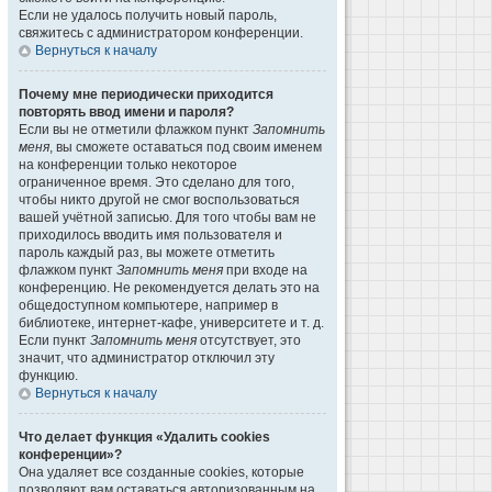
Если не удалось получить новый пароль,
свяжитесь с администратором конференции.
Вернуться к началу
Почему мне периодически приходится
повторять ввод имени и пароля?
Если вы не отметили флажком пункт
Запомнить
меня
, вы сможете оставаться под своим именем
на конференции только некоторое
ограниченное время. Это сделано для того,
чтобы никто другой не смог воспользоваться
вашей учётной записью. Для того чтобы вам не
приходилось вводить имя пользователя и
пароль каждый раз, вы можете отметить
флажком пункт
Запомнить меня
при входе на
конференцию. Не рекомендуется делать это на
общедоступном компьютере, например в
библиотеке, интернет-кафе, университете и т. д.
Если пункт
Запомнить меня
отсутствует, это
значит, что администратор отключил эту
функцию.
Вернуться к началу
Что делает функция «Удалить cookies
конференции»?
Она удаляет все созданные cookies, которые
позволяют вам оставаться авторизованным на