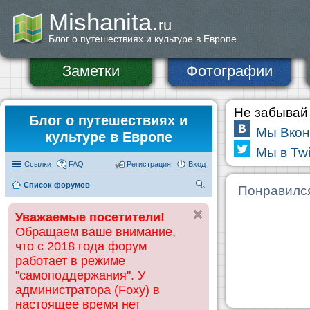
Mishanita.
ru
Блог о путешествиях и культуре в Европе
Заметки
Фотографии
Не забывай 
Блог о путешествиях и
Мы Вкон
культуре в Европе
Мы в Twi
Ссылки
FAQ
Регистрация
Вход
Список форумов
П
Понравилс
ои
Уважаемые посетители!
ск
Обращаем ваше внимание,
что с 2018 года форум
работает в режиме
"самоподдержания". У
администратора (Foxy) в
настоящее время нет