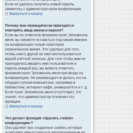
Если не удалось получить новый пароль,
свяжитесь с администратором конференции.
Вернуться к началу
Почему мне периодически приходится
повторять ввод имени и пароля?
Если вы не отметили флажком пункт
Запомнить
меня
, вы сможете оставаться под своим именем
на конференции только некоторое
ограниченное время. Это сделано для того,
чтобы никто другой не смог воспользоваться
вашей учётной записью. Для того чтобы вам не
приходилось вводить имя пользователя и
пароль каждый раз, вы можете отметить
флажком пункт
Запомнить меня
при входе на
конференцию. Не рекомендуется делать это на
общедоступном компьютере, например в
библиотеке, интернет-кафе, университете и т. д.
Если пункт
Запомнить меня
отсутствует, это
значит, что администратор отключил эту
функцию.
Вернуться к началу
Что делает функция «Удалить cookies
конференции»?
Она удаляет все созданные cookies, которые
позволяют вам оставаться авторизованным на