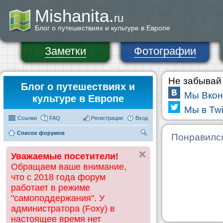
Mishanita.
ru
Блог о путешествиях и культуре в Европе
Заметки
Фотографии
Не забывай 
Блог о путешествиях и
Мы Вкон
культуре в Европе
Мы в Twi
Ссылки
FAQ
Регистрация
Вход
Список форумов
П
Понравилс
ои
Уважаемые посетители!
ск
Обращаем ваше внимание,
что с 2018 года форум
работает в режиме
"самоподдержания". У
администратора (Foxy) в
настоящее время нет