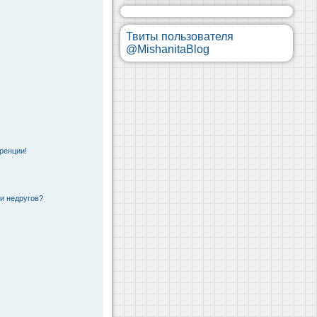
Твиты пользователя
@MishanitaBlog
ренции!
 и недругов?