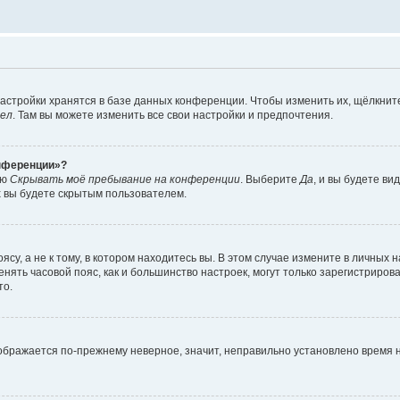
астройки хранятся в базе данных конференции. Чтобы изменить их, щёлкнит
дел
. Там вы можете изменить все свои настройки и предпочтения.
онференции»?
ию
Скрывать моё пребывание на конференции
. Выберите
Да
, и вы будете ви
х вы будете скрытым пользователем.
су, а не к тому, в котором находитесь вы. В этом случае измените в личных 
изменять часовой пояс, как и большинство настроек, могут только зарегистриро
то.
тображается по-прежнему неверное, значит, неправильно установлено время 