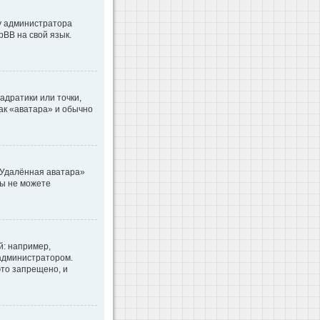
 у администратора
pBB на свой язык.
адратики или точки,
как «аватара» и обычно
«Удалённая аватара»
вы не можете
: например,
 администратором.
то запрещено, и