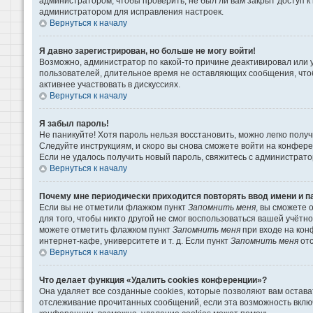
администратором, чтобы проверить, не был ли вам закрыт доступ 
администратором для исправления настроек.
Вернуться к началу
Я давно зарегистрирован, но больше не могу войти!
Возможно, администратор по какой-то причине деактивировал или 
пользователей, длительное время не оставляющих сообщения, что
активнее участвовать в дискуссиях.
Вернуться к началу
Я забыл пароль!
Не паникуйте! Хотя пароль нельзя восстановить, можно легко пол
Следуйте инструкциям, и скоро вы снова сможете войти на конфер
Если не удалось получить новый пароль, свяжитесь с администрат
Вернуться к началу
Почему мне периодически приходится повторять ввод имени и п
Если вы не отметили флажком пункт
Запомнить меня
, вы сможете 
для того, чтобы никто другой не смог воспользоваться вашей учётн
можете отметить флажком пункт
Запомнить меня
при входе на кон
интернет-кафе, университете и т. д. Если пункт
Запомнить меня
отс
Вернуться к началу
Что делает функция «Удалить cookies конференции»?
Она удаляет все созданные cookies, которые позволяют вам остава
отслеживание прочитанных сообщений, если эта возможность вклю