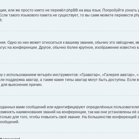
ии, или же просто никто не перевёл phpBB на ваш язык. Попробуйте узнать
сли такого языкового пакета не существует, то вы сами можете перевести ph
®.
я. Одно из них может относиться к вашему званию, обычно это звёздочки, кв
атус на конференции. Другое, обычно более крупное, изображение известно 
у с использованием четырёх инструментов: «Граватар», «Галерея аватар», 
ли поддержка аватар, а также какие типы аватар могут быть доступны. Если 
 для выяснения причин.
озданных вами сообщений или идентифицируют определённых пользователей
зменять наименования званий на конференции, так как они установлены её
лько для того, чтобы повысить своё звание. На большинстве конференций э
сообщений.