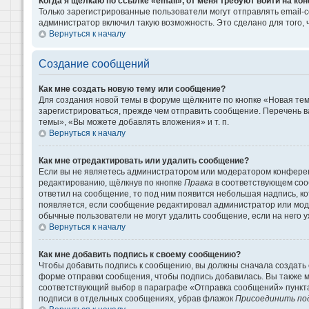
Когда я щёлкаю по ссылке «email», от меня требуют войти на к
Только зарегистрированные пользователи могут отправлять email-
администратор включил такую возможность. Это сделано для того
Вернуться к началу
Создание сообщений
Как мне создать новую тему или сообщение?
Для создания новой темы в форуме щёлкните по кнопке «Новая те
зарегистрироваться, прежде чем отправить сообщение. Перечень 
темы», «Вы можете добавлять вложения» и т. п.
Вернуться к началу
Как мне отредактировать или удалить сообщение?
Если вы не являетесь администратором или модератором конферен
редактированию, щёлкнув по кнопке
Правка
в соответствующем сооб
ответил на сообщение, то под ним появится небольшая надпись, кот
появляется, если сообщение редактировал администратор или моде
обычные пользователи не могут удалить сообщение, если на него уж
Вернуться к началу
Как мне добавить подпись к своему сообщению?
Чтобы добавить подпись к сообщению, вы должны сначала создать 
форме отправки сообщения, чтобы подпись добавилась. Вы также 
соответствующий выбор в параграфе «Отправка сообщений» пункта
подписи в отдельных сообщениях, убрав флажок
Присоединить по