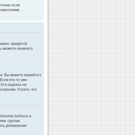
только если
зователями.
можно, придётся
Вы можете начинать
я. Вы можете перейти к
Если кто-то уже
 Эта надпись не
отрению. Учтите, что
динить подпись
в
иям, сделав
ить добавление