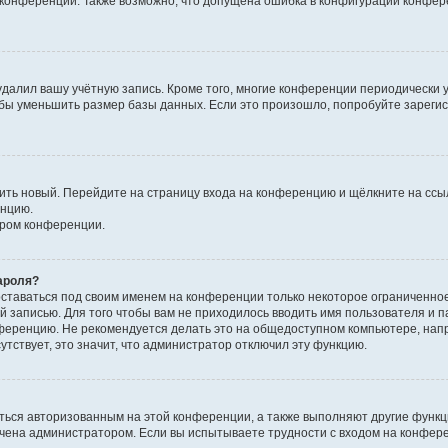
к конференции. Также возможно, что допущена ошибка в конфигурации конфер
удалил вашу учётную запись. Кроме того, многие конференции периодически
бы уменьшить размер базы данных. Если это произошло, попробуйте зарегис
учить новый. Перейдите на страницу входа на конференцию и щёлкните на сс
енцию.
ором конференции.
ароля?
оставаться под своим именем на конференции только некоторое ограниченно
ой записью. Для того чтобы вам не приходилось вводить имя пользователя и п
ференцию. Не рекомендуется делать это на общедоступном компьютере, напр
утствует, это значит, что администратор отключил эту функцию.
ться авторизованным на этой конференции, а также выполняют другие функци
чена администратором. Если вы испытываете трудности с входом на конфер