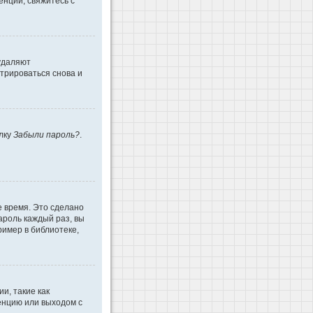
енции, свяжитесь с
 удаляют
трироваться снова и
ылку
Забыли пароль?
.
е время. Это сделано
ароль каждый раз, вы
имер в библиотеке,
и, такие как
енцию или выходом с