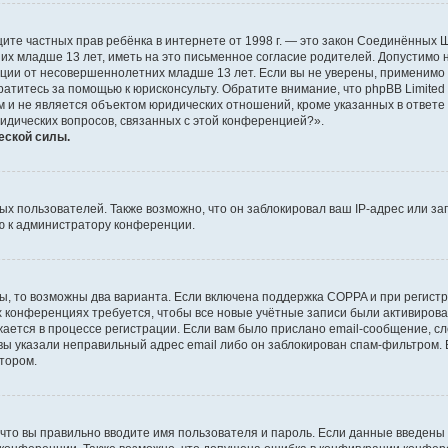
о защите частных прав ребёнка в интернете от 1998 г. — это закон Соединённых
х младше 13 лет, иметь на это письменное согласие родителей. Допустимо 
и от несовершеннолетних младше 13 лет. Если вы не уверены, применимо ли 
атитесь за помощью к юрисконсульту. Обратите внимание, что phpBB Limite
и не является объектом юридических отношений, кроме указанных в ответе 
ридических вопросов, связанных с этой конференцией?».
еской силы.
 пользователей. Также возможно, что он заблокировал ваш IP-адрес или за
ю к администратору конференции.
ы, то возможны два варианта. Если включена поддержка COPPA и при регистр
х конференциях требуется, чтобы все новые учётные записи были активиро
ается в процессе регистрации. Если вам было прислано email-сообщение, с
 вы указали неправильный адрес email либо он заблокирован спам-фильтром. 
тором.
что вы правильно вводите имя пользователя и пароль. Если данные введены 