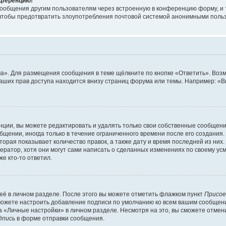
онференцию!
сообщения другим пользователям через встроенную в конференцию форму, и 
, чтобы предотвратить злоупотребления почтовой системой анонимными поль
ма». Для размещения сообщения в теме щёлкните по кнопке «Ответить». Воз
ваших прав доступа находится внизу страниц форума или темы. Например: «
ции, вы можете редактировать и удалять только свои собственные сообщени
щении, иногда только в течение ограниченного времени после его создания. 
орая показывает количество правок, а также дату и время последней из них.
ратор, хотя они могут сами написать о сделанных изменениях по своему усм
е кто-то ответил.
её в личном разделе. После этого вы можете отметить флажком пункт
Присое
можете настроить добавление подписи по умолчанию ко всем вашим сообщен
 «Личные настройки» в личном разделе. Несмотря на это, вы сможете отмен
дпись
в форме отправки сообщения.