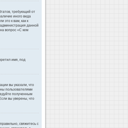
 Штатов, требующий от
наличие иного вида
это к вам, как к
d администрация данной
на вопрос «С кем
претил имя, под
ации вы указали, что
ваны пользователями
ледуйте полученным
Если вы уверены, что
правильно, свяжитесь с