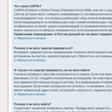
Что такое COPPA?
COPPA (Children’s Online Privacy Protection Act of 1998), или Акт 
сайтов, которые могут собирать информацию от несовершеннолетни
подтверждения того, что опекуны разрешают сбор личной информаци
регистрирующемуся на конференции, или к самой конференции, обр
конференции не может давать рекомендаций по правовым вопросам 
можно связаться по вопросу некорректного использования и/или ю
Примечание переводчика: в России данный акт не имеет юридич
Вернуться к началу
Почему я не могу зарегистрироваться?
Возможно, администратор конференции отключил регистрацию новых
которым вы пытаетесь зарегистрироваться. Обратитесь за помощь
Вернуться к началу
Я только что зарегистрировался, но не могу войти!
Сначала проверьте свои имя пользователя и пароль. Если они верн
вам менее 13 лет, следуйте полученным инструкциям. На некоторы
или администратором до входа в систему. Эта информация отображ
инструкциям. Если email-сообщение не получено, то возможно, что
ввели правильный адрес email, попробуйте связаться с администра
Вернуться к началу
Почему я не могу войти?
Существует несколько возможных причин. Прежде всего убедитесь, 