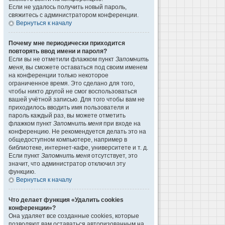
Если не удалось получить новый пароль,
свяжитесь с администратором конференции.
Вернуться к началу
Почему мне периодически приходится
повторять ввод имени и пароля?
Если вы не отметили флажком пункт
Запомнить
меня
, вы сможете оставаться под своим именем
на конференции только некоторое
ограниченное время. Это сделано для того,
чтобы никто другой не смог воспользоваться
вашей учётной записью. Для того чтобы вам не
приходилось вводить имя пользователя и
пароль каждый раз, вы можете отметить
флажком пункт
Запомнить меня
при входе на
конференцию. Не рекомендуется делать это на
общедоступном компьютере, например в
библиотеке, интернет-кафе, университете и т. д.
Если пункт
Запомнить меня
отсутствует, это
значит, что администратор отключил эту
функцию.
Вернуться к началу
Что делает функция «Удалить cookies
конференции»?
Она удаляет все созданные cookies, которые
позволяют вам оставаться авторизованным на