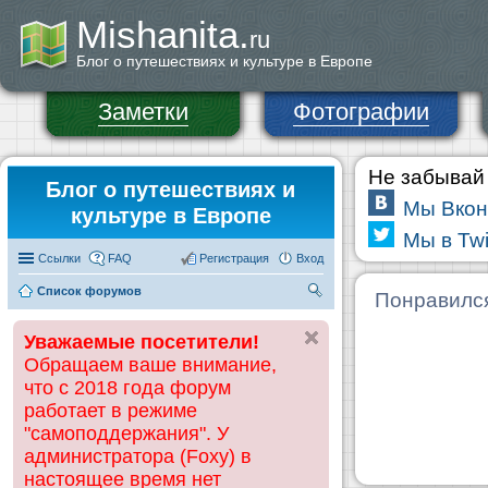
Mishanita.
ru
Блог о путешествиях и культуре в Европе
Заметки
Фотографии
Не забывай 
Блог о путешествиях и
Мы Вкон
культуре в Европе
Мы в Twi
Ссылки
FAQ
Регистрация
Вход
Список форумов
П
Понравилс
ои
Уважаемые посетители!
ск
Обращаем ваше внимание,
что с 2018 года форум
работает в режиме
"самоподдержания". У
администратора (Foxy) в
настоящее время нет