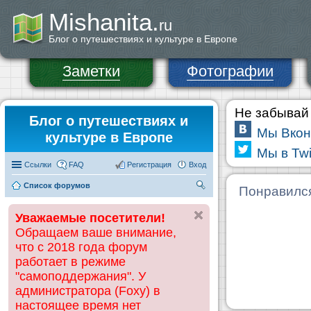
Mishanita.
ru
Блог о путешествиях и культуре в Европе
Заметки
Фотографии
Не забывай 
Блог о путешествиях и
Мы Вкон
культуре в Европе
Мы в Twi
Ссылки
FAQ
Регистрация
Вход
Список форумов
П
Понравилс
ои
Уважаемые посетители!
ск
Обращаем ваше внимание,
что с 2018 года форум
работает в режиме
"самоподдержания". У
администратора (Foxy) в
настоящее время нет