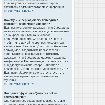
Если не удалось получить новый пароль,
свяжитесь с администратором конференции.
Вернуться к началу
Почему мне периодически приходится
повторять ввод имени и пароля?
Если вы не отметили флажком пункт
Запомнить
меня
, вы сможете оставаться под своим именем
на конференции только некоторое
ограниченное время. Это сделано для того,
чтобы никто другой не смог воспользоваться
вашей учётной записью. Для того чтобы вам не
приходилось вводить имя пользователя и
пароль каждый раз, вы можете отметить
флажком пункт
Запомнить меня
при входе на
конференцию. Не рекомендуется делать это на
общедоступном компьютере, например в
библиотеке, интернет-кафе, университете и т. д.
Если пункт
Запомнить меня
отсутствует, это
значит, что администратор отключил эту
функцию.
Вернуться к началу
Что делает функция «Удалить cookies
конференции»?
Она удаляет все созданные cookies, которые
позволяют вам оставаться авторизованным на