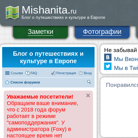
Mishanita.
ru
Блог о путешествиях и культуре в Европе
Заметки
Фотографии
Не забывай 
Блог о путешествиях и
Мы Вкон
культуре в Европе
Мы в Twi
Ссылки
FAQ
Регистрация
Вход
Список форумов
П
Понравилс
ои
Уважаемые посетители!
ск
Обращаем ваше внимание,
что с 2018 года форум
работает в режиме
"самоподдержания". У
администратора (Foxy) в
настоящее время нет