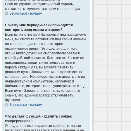
Если не удалось получить новый пароль,
свяжитесь с администратором конференции.
Вернуться к началу
Почему мне периодически приходится
повторять ввод имени и пароля?
Если вы не отметили флажком пункт
Запомнить
меня
, вы сможете оставаться под своим именем
на конференции только некоторое
ограниченное время. Это сделано для того,
чтобы никто другой не смог воспользоваться
вашей учётной записью. Для того чтобы вам не
приходилось вводить имя пользователя и
пароль каждый раз, вы можете отметить
флажком пункт
Запомнить меня
при входе на
конференцию. Не рекомендуется делать это на
общедоступном компьютере, например в
библиотеке, интернет-кафе, университете и т. д.
Если пункт
Запомнить меня
отсутствует, это
значит, что администратор отключил эту
функцию.
Вернуться к началу
Что делает функция «Удалить cookies
конференции»?
Она удаляет все созданные cookies, которые
позволяют вам оставаться авторизованным на