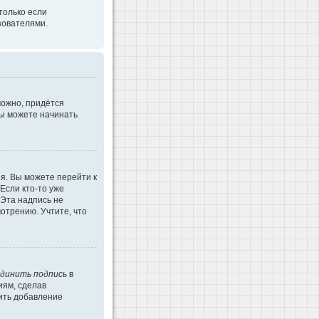
только если
зователями.
можно, придётся
Вы можете начинать
я. Вы можете перейти к
Если кто-то уже
 Эта надпись не
отрению. Учтите, что
динить подпись
в
иям, сделав
ить добавление