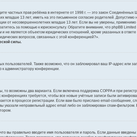
о защите частных прав ребёнка в интернете от 1998 г. — это закон Соединённых
х младше 13 лет, иметь на это письменное согласие родителей. Допустимо 
и от несовершеннолетних младше 13 лет. Если вы не уверены, применимо ли 
атитесь за помощью к юрисконсульту. Обратите внимание, что phpBB Limite
и не является объектом юридических отношений, кроме указанных в ответе 
ридических вопросов, связанных с этой конференцией?».
еской силы.
 пользователей. Также возможно, что он заблокировал ваш IP-адрес или за
ю к администратору конференции.
ы, то возможны два варианта. Если включена поддержка COPPA и при регистр
х конференциях требуется, чтобы все новые учётные записи были активиро
ается в процессе регистрации. Если вам было прислано email-сообщение, с
 вы указали неправильный адрес email либо он заблокирован спам-фильтром. 
тором.
что вы правильно вводите имя пользователя и пароль. Если данные введены 