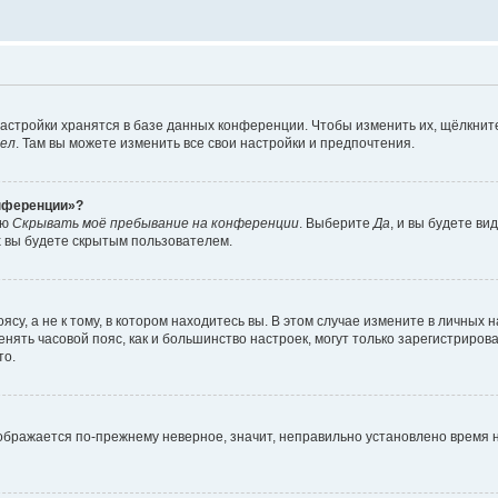
астройки хранятся в базе данных конференции. Чтобы изменить их, щёлкнит
дел
. Там вы можете изменить все свои настройки и предпочтения.
онференции»?
ию
Скрывать моё пребывание на конференции
. Выберите
Да
, и вы будете ви
х вы будете скрытым пользователем.
су, а не к тому, в котором находитесь вы. В этом случае измените в личных 
изменять часовой пояс, как и большинство настроек, могут только зарегистриро
то.
тображается по-прежнему неверное, значит, неправильно установлено время 