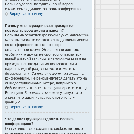
Если не удалось получить новый пароль,
свяжитесь с администратором конференции.
Вернуться к началу
Почему мне периодически приходится
повторять ввод имени и пароля?
Если вы не отметили флажком пункт
Запомнить
меня
, вы сможете оставаться под своим именем
на конференции только некоторое
ограниченное время. Это сделано для того,
чтобы никто другой не смог воспользоваться
вашей учётной записью. Для того чтобы вам не
приходилось вводить имя пользователя и
пароль каждый раз, вы можете отметить
флажком пункт
Запомнить меня
при входе на
конференцию. Не рекомендуется делать это на
общедоступном компьютере, например в
библиотеке, интернет-кафе, университете и т. д.
Если пункт
Запомнить меня
отсутствует, это
значит, что администратор отключил эту
функцию.
Вернуться к началу
Что делает функция «Удалить cookies
конференции»?
Она удаляет все созданные cookies, которые
позволяют вам оставаться авторизованным на