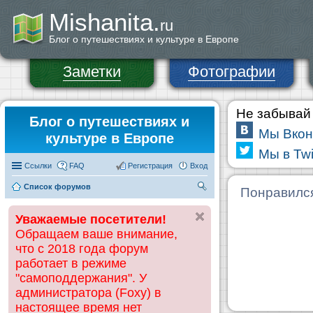
Mishanita.
ru
Блог о путешествиях и культуре в Европе
Заметки
Фотографии
Не забывай 
Блог о путешествиях и
Мы Вкон
культуре в Европе
Мы в Twi
Ссылки
FAQ
Регистрация
Вход
Список форумов
П
Понравилс
ои
Уважаемые посетители!
ск
Обращаем ваше внимание,
что с 2018 года форум
работает в режиме
"самоподдержания". У
администратора (Foxy) в
настоящее время нет