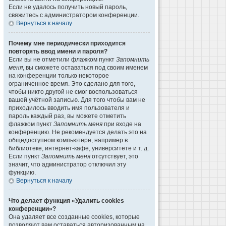
Если не удалось получить новый пароль,
свяжитесь с администратором конференции.
Вернуться к началу
Почему мне периодически приходится
повторять ввод имени и пароля?
Если вы не отметили флажком пункт
Запомнить
меня
, вы сможете оставаться под своим именем
на конференции только некоторое
ограниченное время. Это сделано для того,
чтобы никто другой не смог воспользоваться
вашей учётной записью. Для того чтобы вам не
приходилось вводить имя пользователя и
пароль каждый раз, вы можете отметить
флажком пункт
Запомнить меня
при входе на
конференцию. Не рекомендуется делать это на
общедоступном компьютере, например в
библиотеке, интернет-кафе, университете и т. д.
Если пункт
Запомнить меня
отсутствует, это
значит, что администратор отключил эту
функцию.
Вернуться к началу
Что делает функция «Удалить cookies
конференции»?
Она удаляет все созданные cookies, которые
позволяют вам оставаться авторизованным на