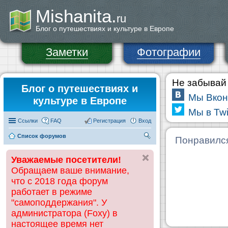
Mishanita.
ru
Блог о путешествиях и культуре в Европе
Заметки
Фотографии
Не забывай 
Блог о путешествиях и
Мы Вкон
культуре в Европе
Мы в Twi
Ссылки
FAQ
Регистрация
Вход
Список форумов
П
Понравилс
ои
Уважаемые посетители!
ск
Обращаем ваше внимание,
что с 2018 года форум
работает в режиме
"самоподдержания". У
администратора (Foxy) в
настоящее время нет