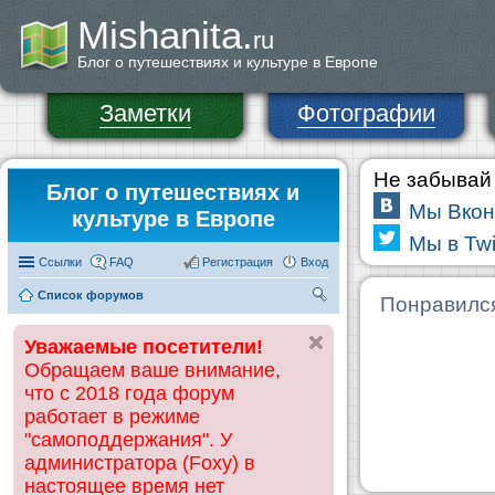
Mishanita.
ru
Блог о путешествиях и культуре в Европе
Заметки
Фотографии
Не забывай 
Блог о путешествиях и
Мы Вкон
культуре в Европе
Мы в Twi
Ссылки
FAQ
Регистрация
Вход
Список форумов
П
Понравилс
ои
Уважаемые посетители!
ск
Обращаем ваше внимание,
что с 2018 года форум
работает в режиме
"самоподдержания". У
администратора (Foxy) в
настоящее время нет