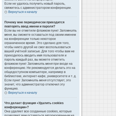
Если не удалось получить новый пароль,
свяжитесь с администратором конференции.
Вернуться к началу
Почему мне периодически приходится
повторять ввод имени и пароля?
Если вы не отметили флажком пункт
Запомнить
меня
, вы сможете оставаться под своим именем
на конференции только некоторое
ограниченное время. Это сделано для того,
чтобы никто другой не смог воспользоваться
вашей учётной записью. Для того чтобы вам не
приходилось вводить имя пользователя и
пароль каждый раз, вы можете отметить
флажком пункт
Запомнить меня
при входе на
конференцию. Не рекомендуется делать это на
общедоступном компьютере, например в
библиотеке, интернет-кафе, университете и т. д.
Если пункт
Запомнить меня
отсутствует, это
значит, что администратор отключил эту
функцию.
Вернуться к началу
Что делает функция «Удалить cookies
конференции»?
Она удаляет все созданные cookies, которые
позволяют вам оставаться авторизованным на