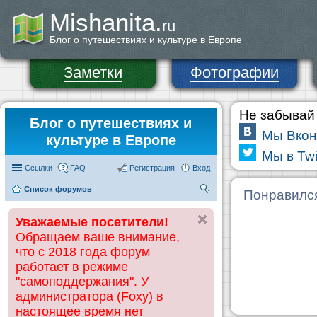
Mishanita.
ru
Блог о путешествиях и культуре в Европе
Заметки
Фотографии
Не забывай 
Блог о путешествиях и
Мы Вкон
культуре в Европе
Мы в Twi
Ссылки
FAQ
Регистрация
Вход
Список форумов
П
Понравилс
ои
Уважаемые посетители!
ск
Обращаем ваше внимание,
что с 2018 года форум
работает в режиме
"самоподдержания". У
администратора (Foxy) в
настоящее время нет