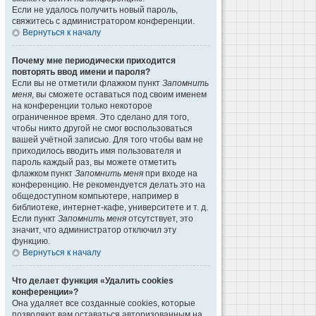
Если не удалось получить новый пароль,
свяжитесь с администратором конференции.
Вернуться к началу
Почему мне периодически приходится
повторять ввод имени и пароля?
Если вы не отметили флажком пункт
Запомнить
меня
, вы сможете оставаться под своим именем
на конференции только некоторое
ограниченное время. Это сделано для того,
чтобы никто другой не смог воспользоваться
вашей учётной записью. Для того чтобы вам не
приходилось вводить имя пользователя и
пароль каждый раз, вы можете отметить
флажком пункт
Запомнить меня
при входе на
конференцию. Не рекомендуется делать это на
общедоступном компьютере, например в
библиотеке, интернет-кафе, университете и т. д.
Если пункт
Запомнить меня
отсутствует, это
значит, что администратор отключил эту
функцию.
Вернуться к началу
Что делает функция «Удалить cookies
конференции»?
Она удаляет все созданные cookies, которые
позволяют вам оставаться авторизованным на