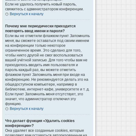
Если не удалось получить новый пароль,
свяжитесь с администратором конференции.
Вернуться к началу
Почему мне периодически приходится
повторять ввод имени и пароля?
Если вы не отметили флажком пункт
Запомнить
меня
, вы сможете оставаться под своим именем
на конференции только некоторое
ограниченное время. Это сделано для того,
чтобы никто другой не смог воспользоваться
вашей учётной записью. Для того чтобы вам не
приходилось вводить имя пользователя и
пароль каждый раз, вы можете отметить
флажком пункт
Запомнить меня
при входе на
конференцию. Не рекомендуется делать это на
общедоступном компьютере, например в
библиотеке, интернет-кафе, университете и т. д.
Если пункт
Запомнить меня
отсутствует, это
значит, что администратор отключил эту
функцию.
Вернуться к началу
Что делает функция «Удалить cookies
конференции»?
Она удаляет все созданные cookies, которые
позволяют вам оставаться авторизованным на