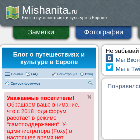
Mishanita.
ru
Блог о путешествиях и культуре в Европе
Заметки
Фотографии
Не забывай 
Блог о путешествиях и
Мы Вкон
культуре в Европе
Мы в Twi
Ссылки
FAQ
Регистрация
Вход
Список форумов
П
Понравилс
ои
Уважаемые посетители!
ск
Обращаем ваше внимание,
что с 2018 года форум
работает в режиме
"самоподдержания". У
администратора (Foxy) в
настоящее время нет