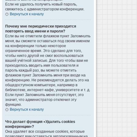
Если не удалось получить новый пароль,
свяжитесь с администратором конференции.
Вернуться к началу
Почему мне периодически приходится
повторять ввод имени и пароля?
Если вы не отметили флажком пункт
Запомнить
меня
, вы сможете оставаться под своим именем
на конференции только некоторое
ограниченное время. Это сделано для того,
чтобы никто другой не смог воспользоваться
вашей учётной записью. Для того чтобы вам не
приходилось вводить имя пользователя и
пароль каждый раз, вы можете отметить
флажком пункт
Запомнить меня
при входе на
конференцию. Не рекомендуется делать это на
общедоступном компьютере, например в
библиотеке, интернет-кафе, университете и т. д.
Если пункт
Запомнить меня
отсутствует, это
значит, что администратор отключил эту
функцию.
Вернуться к началу
Что делает функция «Удалить cookies
конференции»?
Она удаляет все созданные cookies, которые
позволяют вам оставаться авторизованным на