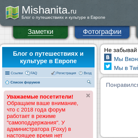
Mishanita.
ru
Блог о путешествиях и культуре в Европе
Заметки
Фотографии
Не забывай 
Блог о путешествиях и
Мы Вкон
культуре в Европе
Мы в Twi
Ссылки
FAQ
Регистрация
Вход
Список форумов
П
Понравилс
ои
Уважаемые посетители!
ск
Обращаем ваше внимание,
что с 2018 года форум
работает в режиме
"самоподдержания". У
администратора (Foxy) в
настоящее время нет