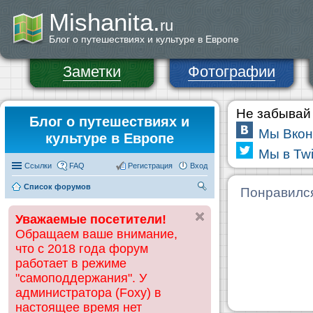
Mishanita.
ru
Блог о путешествиях и культуре в Европе
Заметки
Фотографии
Не забывай 
Блог о путешествиях и
Мы Вкон
культуре в Европе
Мы в Twi
Ссылки
FAQ
Регистрация
Вход
Список форумов
П
Понравилс
ои
Уважаемые посетители!
ск
Обращаем ваше внимание,
что с 2018 года форум
работает в режиме
"самоподдержания". У
администратора (Foxy) в
настоящее время нет