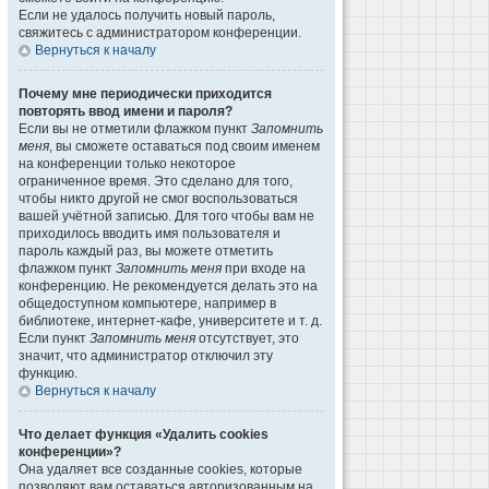
Если не удалось получить новый пароль,
свяжитесь с администратором конференции.
Вернуться к началу
Почему мне периодически приходится
повторять ввод имени и пароля?
Если вы не отметили флажком пункт
Запомнить
меня
, вы сможете оставаться под своим именем
на конференции только некоторое
ограниченное время. Это сделано для того,
чтобы никто другой не смог воспользоваться
вашей учётной записью. Для того чтобы вам не
приходилось вводить имя пользователя и
пароль каждый раз, вы можете отметить
флажком пункт
Запомнить меня
при входе на
конференцию. Не рекомендуется делать это на
общедоступном компьютере, например в
библиотеке, интернет-кафе, университете и т. д.
Если пункт
Запомнить меня
отсутствует, это
значит, что администратор отключил эту
функцию.
Вернуться к началу
Что делает функция «Удалить cookies
конференции»?
Она удаляет все созданные cookies, которые
позволяют вам оставаться авторизованным на