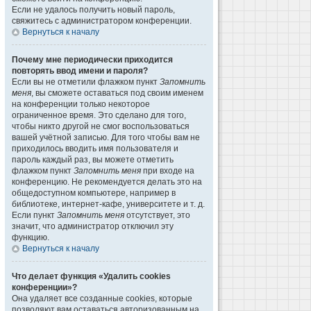
Если не удалось получить новый пароль,
свяжитесь с администратором конференции.
Вернуться к началу
Почему мне периодически приходится
повторять ввод имени и пароля?
Если вы не отметили флажком пункт
Запомнить
меня
, вы сможете оставаться под своим именем
на конференции только некоторое
ограниченное время. Это сделано для того,
чтобы никто другой не смог воспользоваться
вашей учётной записью. Для того чтобы вам не
приходилось вводить имя пользователя и
пароль каждый раз, вы можете отметить
флажком пункт
Запомнить меня
при входе на
конференцию. Не рекомендуется делать это на
общедоступном компьютере, например в
библиотеке, интернет-кафе, университете и т. д.
Если пункт
Запомнить меня
отсутствует, это
значит, что администратор отключил эту
функцию.
Вернуться к началу
Что делает функция «Удалить cookies
конференции»?
Она удаляет все созданные cookies, которые
позволяют вам оставаться авторизованным на