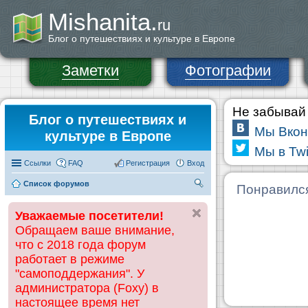
Mishanita.
ru
Блог о путешествиях и культуре в Европе
Заметки
Фотографии
Не забывай 
Блог о путешествиях и
Мы Вкон
культуре в Европе
Мы в Twi
Ссылки
FAQ
Регистрация
Вход
Список форумов
П
Понравилс
ои
Уважаемые посетители!
ск
Обращаем ваше внимание,
что с 2018 года форум
работает в режиме
"самоподдержания". У
администратора (Foxy) в
настоящее время нет