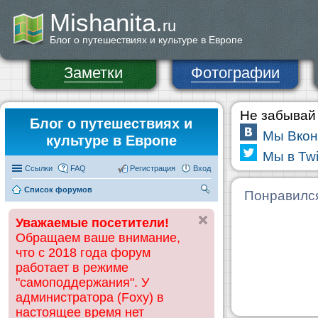
Mishanita.
ru
Блог о путешествиях и культуре в Европе
Заметки
Фотографии
Не забывай 
Блог о путешествиях и
Мы Вкон
культуре в Европе
Мы в Twi
Ссылки
FAQ
Регистрация
Вход
Список форумов
П
Понравилс
ои
Уважаемые посетители!
ск
Обращаем ваше внимание,
что с 2018 года форум
работает в режиме
"самоподдержания". У
администратора (Foxy) в
настоящее время нет