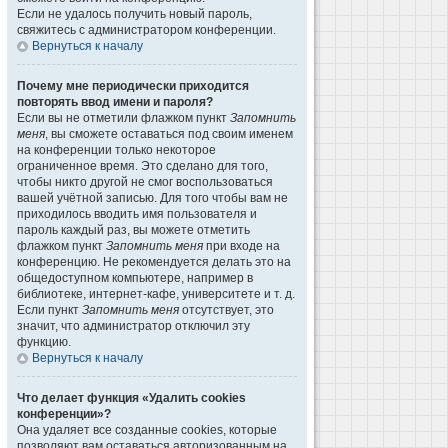
Если не удалось получить новый пароль,
свяжитесь с администратором конференции.
Вернуться к началу
Почему мне периодически приходится
повторять ввод имени и пароля?
Если вы не отметили флажком пункт
Запомнить
меня
, вы сможете оставаться под своим именем
на конференции только некоторое
ограниченное время. Это сделано для того,
чтобы никто другой не смог воспользоваться
вашей учётной записью. Для того чтобы вам не
приходилось вводить имя пользователя и
пароль каждый раз, вы можете отметить
флажком пункт
Запомнить меня
при входе на
конференцию. Не рекомендуется делать это на
общедоступном компьютере, например в
библиотеке, интернет-кафе, университете и т. д.
Если пункт
Запомнить меня
отсутствует, это
значит, что администратор отключил эту
функцию.
Вернуться к началу
Что делает функция «Удалить cookies
конференции»?
Она удаляет все созданные cookies, которые
позволяют вам оставаться авторизованным на